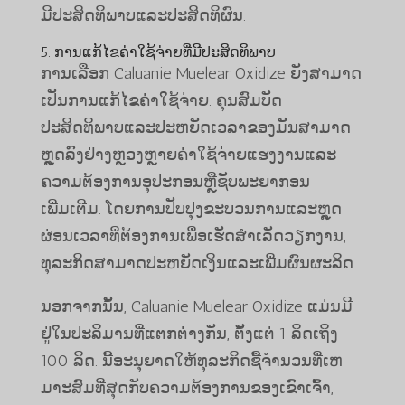
ມີປະສິດທິພາບແລະປະສິດທິຜົນ.
5. ການແກ້ໄຂຄ່າໃຊ້ຈ່າຍທີ່ມີປະສິດທິພາບ
ການເລືອກ Caluanie Muelear Oxidize ຍັງສາມາດ
ເປັນການແກ້ໄຂຄ່າໃຊ້ຈ່າຍ. ຄຸນສົມບັດ
ປະສິດທິພາບແລະປະຫຍັດເວລາຂອງມັນສາມາດ
ຫຼຸດລົງຢ່າງຫຼວງຫຼາຍຄ່າໃຊ້ຈ່າຍແຮງງານແລະ
ຄວາມຕ້ອງການອຸປະກອນຫຼືຊັບພະຍາກອນ
ເພີ່ມເຕີມ. ໂດຍການປັບປຸງຂະບວນການແລະຫຼຸດ
ຜ່ອນເວລາທີ່ຕ້ອງການເພື່ອເຮັດສໍາເລັດວຽກງານ,
ທຸລະກິດສາມາດປະຫຍັດເງິນແລະເພີ່ມຜົນຜະລິດ.
ນອກຈາກນັ້ນ, Caluanie Muelear Oxidize ແມ່ນມີ
ຢູ່ໃນປະລິມານທີ່ແຕກຕ່າງກັນ, ຕັ້ງແຕ່ 1 ລິດເຖິງ
100 ລິດ. ນີ້ອະນຸຍາດໃຫ້ທຸລະກິດຊື້ຈໍານວນທີ່ເຫ
ມາະສົມທີ່ສຸດກັບຄວາມຕ້ອງການຂອງເຂົາເຈົ້າ,