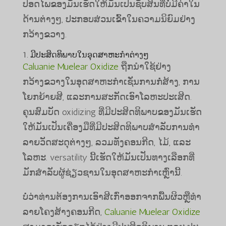
ປອດໄພຂອງມັນເຮັດໃຫ້ມັນເປັນຊັບສິນທີ່ບໍ່ມີຄ່າໃນ
ດ້ານຕ່າງໆ, ປະກອບສ່ວນເຂົ້າໃນຄວາມນິຍົມຢ່າງ
ກວ້າງຂວາງ.
1. ມີປະສິດທິພາບໃນອຸດສາຫະກໍາຕ່າງໆ
Caluanie Muelear Oxidize
ຖືກນໍາໃຊ້ຢ່າງ
ກວ້າງຂວາງໃນອຸດສາຫະກໍາເຊັ່ນການກໍ່ສ້າງ, ການ
ໂຍກຍ້າຍສີ, ແລະການສະກັດເອົາໂລຫະປະເສີດ.
ຄຸນສົມບັດ oxidizing ທີ່ມີປະສິດທິພາບຂອງມັນເຮັດ
ໃຫ້ມັນເປັນເຄື່ອງມືທີ່ມີປະສິດທິພາບສໍາລັບການທໍາ
ລາຍວັດສະດຸຕ່າງໆ, ລວມທັງຄອນກີດ, ໄມ້, ແລະ
ໂລຫະ. versatility ນີ້ເຮັດໃຫ້ມັນເປັນທາງເລືອກທີ່
ມັກສໍາລັບຜູ້ຊ່ຽວຊານໃນອຸດສາຫະກໍາເຫຼົ່ານີ້.
ບໍ່ວ່າທ່ານຕ້ອງການເອົາສີເກົ່າອອກຈາກພື້ນຜິວຫຼືທໍາ
ລາຍໂຄງສ້າງຄອນກີດ,
Caluanie Muelear Oxidize