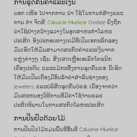
ການ​ຂຸດ​ຄົ້ນ​ຄໍາ​ແລະ​ເງິນ​:
ນອກ ເໜືອ ໄປຈາກການ ນຳ ໃຊ້ໃນການກໍ່ສ້າງແລະ
ການ ກຳ ຈັດສີ,
Caluanie Muelear
Oxidize ຍັງຖືກ
ນໍາໃຊ້ຢ່າງກວ້າງຂວາງໃນອຸດສາຫະກໍາໂລຫະ
ປະເສີດ. ອົງປະກອບທາງເຄມີທີ່ເປັນເອກະລັກຂອງ
ມັນເຮັດໃຫ້ມັນສາມາດສະກັດຄໍາແລະເງິນຈາກ
ແຫຼ່ງຕ່າງໆ, ເຊັ່ນ: ສິ່ງເສດເຫຼືອເອເລັກໂຕຣນິກ,
ເຄື່ອງປະດັບ, ແລະແມ້ກະທັ້ງການຂຸດຄົ້ນແຮ່. ນີ້ເຮັດ
ໃຫ້ມັນເປັນເຄື່ອງມືອັນລ້ໍາຄ່າສໍາລັບຊ່າງທອງ,
jewelers, ແລະບໍລິສັດຂຸດຄົ້ນບໍ່ແຮ່, ເນື່ອງຈາກວ່າ
ມັນສະຫນອງວິທີການທີ່ມີຄ່າໃຊ້ຈ່າຍແລະ
ປະສິດທິພາບໃນການສະກັດໂລຫະປະເສີດ.
ການ​ປິ່ນ​ປົວ​ດ້ວຍ​ໄມ້​:
ການປິ່ນປົວໄມ້ແມ່ນພື້ນທີ່ອື່ນທີ່ Caluanie Muelear