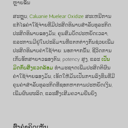
ຫຼາຍຂຶ້ນ
ສະຫຼຸບ,
Caluanie Muelear Oxidize
ສະເຫນີການ
ແກ້ໄຂຄ່າໃຊ້ຈ່າຍທີ່ມີປະສິດທິພາບສໍາລັບທຸລະກິດ.
ປະສິດທິພາບຂອງມັນ, ຄຸນສົມບັດປະຫຍັດເວລາ,
ແລະການມີຢູ່ໃນປະລິມານທີ່ແຕກຕ່າງກັນຊ່ວຍເພີ່ມ
ປະສິດທິພາບຄ່າໃຊ້ຈ່າຍ. ນອກຈາກນັ້ນ, ຊີວິດການ
ເກັບຮັກສາຍາວຂອງຕົນ, potency ສູງ, ແລະ
ເປັນ
ມິດກັບສິ່ງແວດລ້ອມ
ທໍາມະຊາດເພີ່ມປະສິດຕິຜົນ
ຄ່າໃຊ້ຈ່າຍຂອງມັນ, ເຮັດໃຫ້ມັນເປັນການລົງທຶນທີ່ມີ
ຄຸນຄ່າສໍາລັບທຸລະກິດທີ່ຊອກຫາການປະຫຍັດເງິນ,
ເພີ່ມຜົນຜະລິດ, ແລະສົ່ງເສີມຄວາມຍືນຍົງ.
ສົ່ງຄໍາຄິດເຫັນ