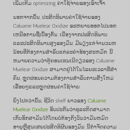
ເພີ່ມເຕີມ optimizing ຄ່າໃຊ້ຈ່າຍຂອງເຂົາເຈົ້າ.
ນອກຈາກນັ້ນ, ປະສິດທິພາບຄ່າໃຊ້ຈ່າຍຂອງ
Caluanie Muelear Oxidize ຂະຫຍາຍອອກໄປນອກ
ເຫນືອການຊື້ເບື້ອງຕົ້ນ. ເນື່ອງຈາກປະສິດທິພາບ
ແລະປະສິດທິພາບສູງຂອງມັນ, ມີພຽງແຕ່ຈໍານວນຫ
ນ້ອຍທີ່ຕ້ອງການສໍາລັບແຕ່ລະຄໍາຮ້ອງສະຫມັກ. ນີ້
ຫມາຍຄວາມວ່າຕູ້ຄອນເທນເນີດຽວຂອງ Caluanie
Muelear Oxidize ສາມາດຢູ່ໄດ້ໃນໄລຍະເວລາທີ່ສໍາ
ຄັນ, ຫຼຸດຜ່ອນຄວາມຕ້ອງການສໍາລັບການສັ່ງໃຫມ່
ເລື້ອຍໆແລະຫຼຸດຜ່ອນຄ່າໃຊ້ຈ່າຍ.
ຍິ່ງໄປກວ່ານັ້ນ, ຊີວິດ shelf ຍາວຂອງ
Caluanie
Muelear Oxidize
ຮັບປະກັນວ່າທຸລະກິດສາມາດ
ເກັບຮັກສາມັນໄດ້ໂດຍບໍ່ຕ້ອງກັງວົນວ່າມັນຫມົດ
ອາຍຸຫຼືສູນເສຍປະສິດທິຜົນຂອງມັນ. ນີ້ກໍາຈັດຄວາມ