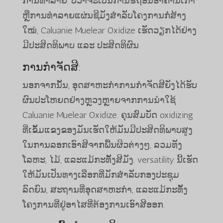
ການທໍາລາຍ. ບໍ່ວ່າຈະເປັນການຮື້ຖອນອາຄານເກົ່າ
ຫຼືການທຳລາຍແຜ່ນຊີມັງສຳລັບໂຄງການກໍ່ສ້າງ
ໃໝ່, Caluanie Muelear Oxidize ເຮັດວຽກໄດ້ຢ່າງ
ມີປະສິດທິພາບ ແລະ ປະສິດທິຜົນ.
ການກຳຈັດສີ:
ນອກຈາກນັ້ນ, ອຸດສາຫະກໍາການກໍາຈັດສີຍັງໄດ້ຮັບ
ຜົນປະໂຫຍດຢ່າງຫຼວງຫຼາຍຈາກການນໍາໃຊ້
Caluanie Muelear Oxidize. ຄຸນສົມບັດ oxidizing
ທີ່ເຂັ້ມແຂງຂອງມັນເຮັດໃຫ້ມັນມີປະສິດທິພາບສູງ
ໃນການລອກເອົາສີຈາກພື້ນຜິວຕ່າງໆ, ລວມທັງ
ໂລຫະ, ໄມ້, ແລະແມ້ກະທັ້ງສີມັງ. versatility ນີ້ເຮັດ
ໃຫ້ມັນເປັນທາງເລືອກທີ່ມັກສໍາລັບກອງປະຊຸມ
ລົດຍົນ, ສະຖານທີ່ອຸດສາຫະກໍາ, ແລະແມ້ກະທັ້ງ
ໂຄງການທີ່ຢູ່ອາໄສທີ່ຕ້ອງການເອົາສີອອກ.