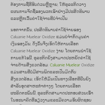
ຕ້ອງການຊື້ທີ່ຮີບດ່ວນຫຼືຫຼາຍ, ໃຫ້ທຸລະກິດວາງ
ແຜນການຈັດຊື້ຂອງພວກເຂົາຢ່າງມີປະສິດທິພາບ
ແລະຫຼີກເວັ້ນຄ່າໃຊ້ຈ່າຍທີ່ບໍ່ຈໍາເປັນ.
ນອກຈາກນັ້ນ, ປະສິດທິພາບຄ່າໃຊ້ຈ່າຍຂອງ
Caluanie Muelear Oxidize ແມ່ນບໍ່ຈໍາກັດມູນຄ່າ
ເງິນຂອງມັນ, ດັ່ງນັ້ນຈຶ່ງເຮັດໃຫ້ການເລືອກ
Caluanie Muelear Oxidize ງ່າຍ. ໂດຍການນໍາໃຊ້
ການແກ້ໄຂນີ້, ທຸລະກິດຍັງສາມາດປະຫຍັດຄ່າໃຊ້
ຈ່າຍດ້ານສິ່ງແວດລ້ອມ.
Caluanie Muelear
Oxidize
ແມ່ນສານທີ່ບໍ່ມີສານພິດແລະເປັນມິດກັບ
ສິ່ງແວດລ້ອມ, ເຮັດໃຫ້ມັນເປັນທາງເລືອກທີ່ຍືນຍົງ
ສໍາລັບອຸດສາຫະກໍາຕ່າງໆ. ໂດຍການເລືອກ
ຜະລິດຕະພັນນີ້, ທຸລະກິດສາມາດປະກອບສ່ວນເຂົ້າ
ໃນອະນາຄົດທີ່ຂຽວງາມແລະມີຄວາມຮັບຜິດຊອບ