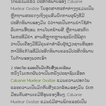
ໂດຍລວມແລ້ວ, ປະສິດທິພາບຂອງ Caluanie
Muelear Oxidize ໃນອຸດສາຫະກໍາຕ່າງໆແມ່ນເປັນ
ຫຼັກຖານສະແດງເຖິງຄຸນສົມບັດການຜຸພັງທີ່ມີ
ປະສິດທິພາບຂອງມັນ. ບໍ່ວ່າຈະເປັນການນໍາໃຊ້ສໍາ
ລັບການຮື້ຖອນ, ການໂຍກຍ້າຍສີ, ຫຼືການສະກັດ
ໂລຫະທີ່ມີຄ່າ, ສານທີ່ຫຼາກຫຼາຍຊະນິດນີ້ພິສູດ
ວ່າເປັນເຄື່ອງມືທີ່ມີຄຸນຄ່າສໍາລັບຜູ້ຊ່ຽວຊານທີ່ຊອກ
ຫາວິທີແກ້ໄຂທີ່ມີປະສິດທິພາບແລະມີປະສິດທິພາບ
ໃນດ້ານຂອງພວກເຂົາ.
2. ປອດໄພ ແລະເປັນມິດກັບສິ່ງແວດລ້ອມ
ຫນຶ່ງໃນເຫດຜົນວ່າເປັນຫຍັງປະຊາຊົນເລືອກ
Caluanie Muelear Oxidize
ແມ່ນຄວາມປອດໄພ
ແລະຄວາມເປັນມິດກັບສິ່ງແວດລ້ອມຂອງມັນ. ບໍ່ເຫ
ມືອນກັບສານເຄມີທີ່ຮຸນແຮງອື່ນໆ, Caluanie
Muelear Oxidize ແມ່ນບໍ່ມີສານພິດແລະບໍ່ເປັນ