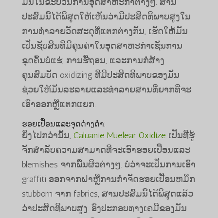
ມັນໃນຂະບວນການອຸດສາຫະກໍາຕ່າງໆ. ສານ
ປະສົມນີ້ໄດ້ພິສູດໃຫ້ເຫັນວ່າມີປະສິດທິພາບສູງໃນ
ການທໍາລາຍວັດສະດຸທີ່ແຕກຕ່າງກັນ, ເຮັດໃຫ້ມັນ
ເປັນຊັບສິນທີ່ມີຄຸນຄ່າໃນອຸດສາຫະກໍາເຊັ່ນການ
ຂຸດຄົ້ນບໍ່ແຮ່, ການຮື້ຖອນ, ແລະການກໍ່ສ້າງ.
ຄຸນສົມບັດ oxidizing ທີ່ມີປະສິດທິພາບຂອງມັນ
ຊ່ວຍໃຫ້ມັນລະລາຍແລະທໍາລາຍສານທີ່ຍາກທີ່ຈະ
ເອົາອອກຫຼືແຕກແຍກ.
ຮອຍ​ເປື້ອນ​ແລະ​ຈຸດ​ດ່າງ​ດໍາ​:
ຍິ່ງໄປກວ່ານັ້ນ,
Caluanie Muelear Oxidize
ເປັນທີ່ຮູ້
ຈັກສໍາລັບຄວາມສາມາດທີ່ຈະເອົາຮອຍເປື້ອນແລະ
blemishes ຈາກພື້ນຜິວຕ່າງໆ. ບໍ່ວ່າຈະເປັນການເອົາ
graffiti ອອກຈາກຝາຫຼືການກໍາຈັດຮອຍເປື້ອນຫມຶກ
stubborn ຈາກ fabrics, ສານປະສົມນີ້ໄດ້ພິສູດແລ້ວ
ວ່າປະສິດທິພາບສູງ. ອົງປະກອບທາງເຄມີຂອງມັນ