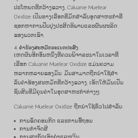
ປະໂຫຍດທີ່ກວ້າງຂວາງ, Caluanie Muelear
Oxidize ເປັນທາງເລືອກທີ່ມັກສໍາລັບອຸດສາຫະກໍາທີ່
ຊອກຫາການປັບປຸງປະສິດທິພາບແລະຜົນຜະລິດ
ຂອງພວກເຂົາ.
4. ຄໍາຮ້ອງສະຫມັກອະເນກປະສົງ
ເຫດຜົນອີກອັນຫນຶ່ງທີ່ຄວນພິຈາລະນາໃນເວລາທີ່
ເລືອກ Caluanie Muelear Oxidize ແມ່ນຄວາມ
ຫລາກຫລາຍຂອງມັນ. ມັນສາມາດຖືກນໍາໃຊ້ສໍາ
ລັບຄໍາຮ້ອງສະຫມັກທີ່ກວ້າງຂວາງ, ເຮັດໃຫ້ມັນເປັນ
ຊັບສິນທີ່ມີຄຸນຄ່າໃນອຸດສາຫະກໍາຕ່າງໆ.
Caluanie Muelear Oxidize ຖືກນໍາໃຊ້ທົ່ວໄປສໍາລັບ:
ການຂັດຄອນກີດ ແລະການຮື້ຖອນ
ການກໍາຈັດສີ
ການສະກັດເອົາຄໍາແລະເງິນ