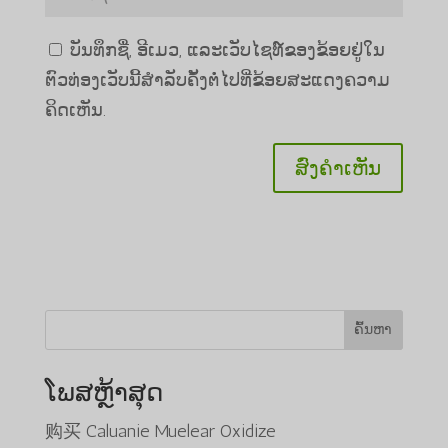
ບັນທຶກຊື່, ອີເມວ, ແລະເວັບໄຊທ໌ຂອງຂ້ອຍຢູ່ໃນ
ຕົວທ່ອງເວັບນີ້ສໍາລັບຄັ້ງຕໍ່ໄປທີ່ຂ້ອຍສະແດງຄວາມ
ຄິດເຫັນ.
ຄົ້ນຫາ
ໂພສຫຼ້າສຸດ
购买 Caluanie Muelear Oxidize