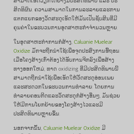
ສາມາດເຮັດວຽກໄດ້ຢ່າງມີປະສິດທິພາບ ແລະ ປະ
ສິດທິຜົນ. ຄວາມສາມາດໃນການລະລາຍແລະການ
ແຕກແຍກຂອງວັດສະດຸເຮັດໃຫ້ມັນເປັນຊັບສິນທີ່ມີ
ຄຸນຄ່າໃນຂະບວນການອຸດສາຫະກໍາຈໍານວນຫຼາຍ.
ໃນອຸດສາຫະກໍາການກໍ່ສ້າງ,
Caluanie Muelear
Oxidize
ມັກຈະຖືກນໍາໃຊ້ເພື່ອຈຸດປະສົງການຮື້ຖອນ.
ເມື່ອໂຄງສ້າງເກົ່າຕ້ອງໄດ້ຮັບການຈີກລົງເພື່ອສ້າງ
ທາງອອກໃຫມ່, ທາດ oxidizing ທີ່ມີປະສິດທິພາບນີ້
ສາມາດຖືກນໍາໃຊ້ເພື່ອເຮັດໃຫ້ວັດສະດຸອ່ອນເພຍ
ແລະສະດວກໃນຂະບວນການທໍາລາຍ. ໂດຍການ
ທໍາລາຍຄອນກີດແລະວັດສະດຸກໍ່ສ້າງອື່ນໆ, ມັນຊ່ວຍ
ໃຫ້ມີການໂຍກຍ້າຍຂອງໂຄງສ້າງໄວແລະມີ
ປະສິດທິພາບຫຼາຍຂຶ້ນ.
ນອກຈາກນັ້ນ,
Caluanie Muelear Oxidize
ມີ