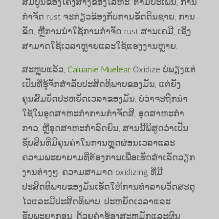
ສົມບູນຂອງໂຄງສ້າງຂອງໂລຫະ. ຕາມປະເພນີ, ການ
ກໍາຈັດ rust ຈະກ່ຽວຂ້ອງກັບການຂັດດິນຊາຍ, ການ
ຂັດ, ຫຼືການນໍາໃຊ້ການກໍາຈັດ rust ສານເຄມີ, ເຊິ່ງ
ສາມາດໃຊ້ເວລາຫຼາຍແລະໃຊ້ແຮງງານຫຼາຍ.
ສະຫຼຸບແລ້ວ,
Caluanie Muelear
Oxidize ບໍ່ພຽງແຕ່
ເປັນທີ່ຮູ້ຈັກສໍາລັບປະສິດທິພາບຂອງມັນ, ແຕ່ຍັງ
ຄຸນສົມບັດປະຫຍັດເວລາຂອງມັນ. ບໍ່ວ່າຈະຖືກນໍາ
ໃຊ້ໃນອຸດສາຫະກໍາການກໍາຈັດສີ, ອຸດສາຫະກໍາ
ກາວ, ຫຼືອຸດສາຫະກໍາລົດຍົນ, ສານນີ້ພິສູດວ່າເປັນ
ຊັບສິນທີ່ມີຄຸນຄ່າໃນການຫຼຸດຜ່ອນເວລາແລະ
ຄວາມພະຍາຍາມທີ່ຕ້ອງການເພື່ອເຮັດສໍາເລັດວຽກ
ງານຕ່າງໆ. ຄວາມສາມາດ oxidizing ທີ່ມີ
ປະສິດທິພາບຂອງມັນເຮັດໃຫ້ການທໍາລາຍວັດສະດຸ
ໄວແລະມີປະສິດທິພາບ, ປະຫຍັດເວລາແລະ
ຊັບພະຍາກອນ. ດ້ວຍຄໍາຮ້ອງສະຫມັກແລະຜົນ