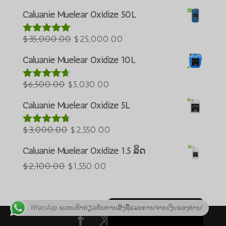
ເດີມ
ປະຈຸບັນ:
Bahasa Melayu
Caluanie Muelear Oxidize 50L
ແມ່ນ:
$50,000.00.
ភាសាខ្មែរ
ລາຄາ
$60,000.00.
ລາຄາ
$
35,000.00
$
25,000.00
ໃຫ້ຄະແນນ
Русский
5.00
ຈາກ
ເດີມ
ປະຈຸບັນ:
ທັງໝົດ 5
Caluanie Muelear Oxidize 10L
한국어
ແມ່ນ:
$25,000.00.
Қазақ тілі
ລາຄາ
$35,000.00.
ລາຄາ
$
6,500.00
$
5,030.00
ໃຫ້ຄະແນນ
4.60
ຈາກ
ქართული
ເດີມ
ປະຈຸບັນ:
ທັງໝົດ 5
Caluanie Muelear Oxidize 5L
日本語
ແມ່ນ:
$5,030.00.
$6,500.00.
ລາຄາ
ລາຄາ
$
3,000.00
$
2,550.00
Deutsch (Sie)
ໃຫ້ຄະແນນ
4.64
ຈາກ
ເດີມ
ປະຈຸບັນ:
O‘zbekcha
ທັງໝົດ 5
Caluanie Muelear Oxidize 1.5 ລິດ
ແມ່ນ:
$2,550.00.
Tiếng Việt
ລາຄາ
ລາຄາ
$
2,100.00
$
1,550.00
$3,000.00.
简体中文
ເດີມ
ປະຈຸບັນ:
ແມ່ນ:
$1,550.00.
English
WhatsApp ພວກເຮົາກ່ຽວກັບການສັ່ງຊື້ແລະການຈ່າຍເງິນຂອງທ່ານ!
$2,100.00.
ພາສາລາວ