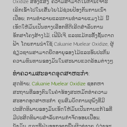
Oxidize ສ່ອງແສງ. ຄວາມສາມາດໃນການເຈາະ
ເລິກເຂົ້າໄປໃນເສັ້ນໄຍໄມ້ຊ່ວຍປ້ອງກັນການເນົ່າ
ເປື່ອຍ, ການທໍາລາຍແລະການທໍາລາຍແມງໄມ້. ນີ້
ເຮັດໃຫ້ມັນເປັນທາງເລືອກທີ່ດີເລີດສໍາລັບການ
ຮັກສາໂຄງສ້າງໄມ້, ເຟີນີເຈີ, ແລະແມ້ກະທັ້ງຊັ້ນດາດ
ຟ້າ. ໂດຍການນໍາໃຊ້ Caluanie Muelear Oxidize, ຜູ້
ຊ່ຽວຊານສາມາດຍືດອາຍຸຂອງໄມ້ແລະຮັບປະກັນ
ຄວາມທົນທານຂອງມັນໃນສະພາບແວດລ້ອມຕ່າງໆ.
ທໍາ​ຄວາມ​ສະ​ອາດ​ອຸດ​ສາ​ຫະ​ກໍາ​:
ສຸດທ້າຍ,
Caluanie Muelear Oxidize
ຊອກຫາ
ສະຖານທີ່ຂອງຕົນໃນຄໍາຮ້ອງສະຫມັກທໍາຄວາມ
ສະອາດອຸດສາຫະກໍາ. ຄຸນສົມບັດການຜຸພັງທີ່ມີ
ປະສິດທິພາບຂອງມັນເຮັດໃຫ້ມັນເປັນການແກ້ໄຂທີ່
ມີປະສິດທິພາບສໍາລັບການກໍາຈັດຮອຍເປື້ອນ,
ນໍ້າມັນ, ແລະຂີ້ຝຸ່ນອອກຈາກພື້ນຜິວຕ່າງໆ. ບໍ່ວ່າຈະ