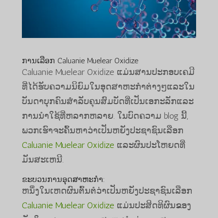
ການເລືອກ Caluanie Muelear Oxidize
Caluanie Muelear Oxidize ແມ່ນສານປະກອບເຄມີ
ທີ່ໄດ້ຮັບຄວາມນິຍົມໃນອຸດສາຫະກໍາຕ່າງໆແລະໃນ
ບັນດາບຸກຄົນສໍາລັບຄຸນສົມບັດທີ່ເປັນເອກະລັກແລະ
ການນໍາໃຊ້ທີ່ຫລາກຫລາຍ. ໃນບົດຄວາມ blog ນີ້,
ພວກເຮົາຈະຄົ້ນຫາວ່າເປັນຫຍັງປະຊາຊົນເລືອກ
Caluanie Muelear Oxidize
ແລະຜົນປະໂຫຍດທີ່
ມັນສະເຫນີ.
ຂະ​ບວນ​ການ​ອຸດ​ສາ​ຫະ​ກໍາ​:
ຫນຶ່ງໃນເຫດຜົນຕົ້ນຕໍວ່າເປັນຫຍັງປະຊາຊົນເລືອກ
Caluanie Muelear Oxidize
ແມ່ນປະສິດທິຜົນຂອງ