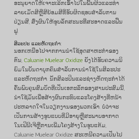
ອະນຸຍາດໃຫ້ເຈາະເລິກເຂົ້າໄປໃນພື້ນຜິວແລະທໍາ
ລາຍເມັດສີຫຼືສີຍ້ອມສີທີ່ຮັບຜິດຊອບສໍາລັບການ
ປ່ຽນສີ, ສົ່ງຜົນໃຫ້ຮູບລັກສະນະທີ່ສະອາດແລະຟື້ນ
ຟູ.
ສິລະປະ ແລະຫັດຖະກຳ:
ນອກເຫນືອໄປຈາກການນໍາໃຊ້ອຸດສາຫະກໍາຂອງ
ຕົນ,
Caluanie Muelear Oxidize
ຍັງ​ໄດ້​ຮັບ​ຄວາມ​ນິ​
ຍົມ​ໃນ​ບັນ​ດາ​ບຸກ​ຄົນ​ສໍາ​ລັບ​ການ​ນໍາ​ໃຊ້​ໃນ​ສິ​ລະ​ປະ​
ແລະ​ຫັດ​ຖະ​ກໍາ​. ນັກສິລະປິນແລະຊ່າງຫັດຖະກໍາໄດ້
ຄົ້ນພົບຄຸນສົມບັດທີ່ເປັນເອກະລັກຂອງສານປະສົມນີ້,
ນໍາໃຊ້ມັນເພື່ອສ້າງຜົນກະທົບແລະໂຄງສ້າງທີ່ຫນ້າ
ປະຫລາດໃຈໃນວຽກງານຂອງພວກເຂົາ. ບໍ່ວ່າຈະ
ເປັນການສ້າງຮູບແບບທີ່ມີອາຍຸຫຼືສະພາບອາກາດ
ໃນເຟີນີເຈີຫຼືການເພີ່ມໂຄງສ້າງໃນຮູບແຕ້ມ,
Caluanie Muelear Oxidize ສະເຫນີຄວາມເປັນໄປ