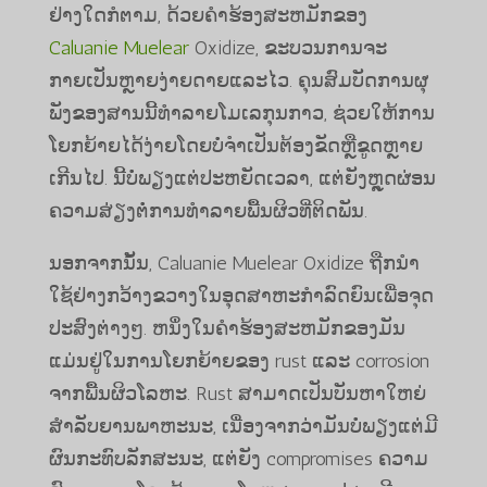
ຢ່າງໃດກໍຕາມ, ດ້ວຍຄໍາຮ້ອງສະຫມັກຂອງ
Caluanie Muelear
Oxidize, ຂະບວນການຈະ
ກາຍເປັນຫຼາຍງ່າຍດາຍແລະໄວ. ຄຸນສົມບັດການຜຸ
ພັງຂອງສານນີ້ທໍາລາຍໂມເລກຸນກາວ, ຊ່ວຍໃຫ້ການ
ໂຍກຍ້າຍໄດ້ງ່າຍໂດຍບໍ່ຈໍາເປັນຕ້ອງຂັດຫຼືຂູດຫຼາຍ
ເກີນໄປ. ນີ້ບໍ່ພຽງແຕ່ປະຫຍັດເວລາ, ແຕ່ຍັງຫຼຸດຜ່ອນ
ຄວາມສ່ຽງຕໍ່ການທໍາລາຍພື້ນຜິວທີ່ຕິດພັນ.
ນອກຈາກນັ້ນ, Caluanie Muelear Oxidize ຖືກນໍາ
ໃຊ້ຢ່າງກວ້າງຂວາງໃນອຸດສາຫະກໍາລົດຍົນເພື່ອຈຸດ
ປະສົງຕ່າງໆ. ຫນຶ່ງໃນຄໍາຮ້ອງສະຫມັກຂອງມັນ
ແມ່ນຢູ່ໃນການໂຍກຍ້າຍຂອງ rust ແລະ corrosion
ຈາກພື້ນຜິວໂລຫະ. Rust ສາມາດເປັນບັນຫາໃຫຍ່
ສໍາລັບຍານພາຫະນະ, ເນື່ອງຈາກວ່າມັນບໍ່ພຽງແຕ່ມີ
ຜົນກະທົບລັກສະນະ, ແຕ່ຍັງ compromises ຄວາມ