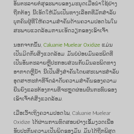
ອັນຕະລາຍຕໍ່ສຸຂະພາບຂອງມະນຸດເມື່ອນໍາໃຊ້ຢ່າງ
ຖືກຕ້ອງ. ນີ້ເຮັດໃຫ້ມັນເປັນທາງເລືອກທີ່ມັກສໍາລັບ
ບຸກຄົນຜູ້ທີ່ໃຫ້ຄວາມສໍາຄັນດ້ານຄວາມປອດໄພໃນ
ສະພາບແວດລ້ອມການເຮັດວຽກຂອງເຂົາເຈົ້າ.
ນອກຈາກນັ້ນ,
Caluanie Muelear Oxidize
ແມ່ນ
ເປັນມິດກັບສິ່ງແວດລ້ອມ. ມັນບໍ່ປ່ອຍມົນລະພິດທີ່
ເປັນອັນຕະລາຍຫຼືປະກອບສ່ວນກັບມົນລະພິດທາງ
ອາກາດຫຼືນ້ໍາ. ນີ້ເປັນສິ່ງສໍາຄັນໂດຍສະເພາະສໍາລັບ
ອຸດສາຫະກໍາທີ່ຈັດລໍາດັບຄວາມສໍາຄັນຂອງຄວາມ
ຍືນຍົງແລະຕ້ອງການທີ່ຈະຫຼຸດຜ່ອນຜົນກະທົບຂອງ
ເຂົາເຈົ້າຕໍ່ສິ່ງແວດລ້ອມ.
ເມື່ອເວົ້າເຖິງຄວາມປອດໄພ, Caluanie Muelear
Oxidize ໄດ້ຜ່ານການທົດສອບຢ່າງເຂັ້ມງວດເພື່ອ
ຮັບປະກັນຄວາມເປັນພິດຂອງມັນ. ມັນໄດ້ຖືກພິສູດ