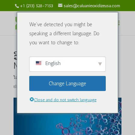
+1 (213) 528-7153
sales@caluanieoxidizeusa.com
We've detected you might be
speaking a different language. Do
you want to change to:
ວິທີການເລືອກ Caluanie
English
Muelear Oxidize ທີ່ດີ!
ໂດຍ
caluanieoxidizeusa.com
|
ມ.ສ. ວັນທີ 4, 2024
|
ສານ
Change Language
ປະກອບເຄມີ
|
0 ຄຳເຫັນ
Close and do not switch language