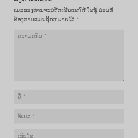
ເມວຂອງທ່ານຈະບໍ່ຖືກເຜີຍແຜ່ໃຫ້ໃຜຮູ້
ບ່ອນທີ່
ຕ້ອງການແມ່ນຖືກຫມາຍໄວ້
*