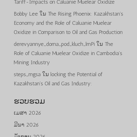
Tariff-Impacts on Caluanie Muelear Oxidize
Bobby Lee
ໃນ
The Rising Phoenix: Kazakhstan’s
Economy and the Role of Caluanie Muelear
Oxidize in Comparison to Oil and Gas Production
derevyannye_doma_pod_kluch_lmPi
ໃນ
The
Role of Caluanie Muelear Oxidize in Cambodia’s
Mining Industry
steps_mgsa
ໃນ
locking the Potential of
Kazakhstan’s Oil and Gas Industry:
ຮວບຮວມ
ເມສາ 2026
ມີນາ 2026
ມັງກອນ 2026