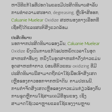
ຫາວິທີແກ້ໄຂທີ່ປອດໄພແລະມີປະສິດທິພາບສໍາລັບ
ການທໍາຄວາມສະອາດ, degreasing, ຫຼືເອົາສີອອກ,
Caluanie Muelear
Oxidize ສະຫນອງທາງເລືອກທີ່
ເຊື່ອຖືໄດ້ແລະສະຕິສິ່ງແວດລ້ອມ.
ປະສິດທິພາບ
ນອກຈາກປະສິດທິພາບຂອງມັນ,
Caluanie Muelear
Oxidize ຍັງເປັນການແກ້ໄຂປະຫຍັດເວລາໃນອຸດ
ສາຫະກໍາອື່ນໆ. ຫນຶ່ງໃນອຸດສາຫະກໍາດັ່ງກ່າວແມ່ນ
ອຸດສາຫະກໍາກາວ, ບ່ອນທີ່ຕົວແທນ oxidizing ທີ່ມີ
ປະສິດທິພາບນີ້ສາມາດຖືກນໍາໃຊ້ເພື່ອເອົາສິ່ງເສດ
ເຫຼືອຂອງກາວອອກຈາກຫນ້າດິນ. ຕາມປະເພນີ,
ການກໍາຈັດສິ່ງເສດເຫຼືອຂອງກາວແມ່ນກ່ຽວຂ້ອງກັບ
ການຂູດຫຼືການໃຊ້ສານເຄມີທີ່ຮຸນແຮງ, ເຊິ່ງ
ສາມາດໃຊ້ເວລາຫຼາຍແລະໃຊ້ແຮງງານຫຼາຍ.