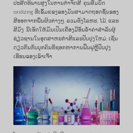
ປະສິດທິພາບສູງໃນການກໍາຈັດສີ. ຄຸນສົມບັດ
oxidizing ທີ່ເຂັ້ມແຂງຂອງມັນສາມາດຖອດຊັ້ນຂອງ
ສີອອກຈາກພື້ນຜິວຕ່າງໆ, ລວມທັງໂລຫະ, ໄມ້, ແລະ
ສີມັງ. ນີ້ເຮັດໃຫ້ມັນເປັນເຄື່ອງມືອັນລ້ໍາຄ່າສໍາລັບຜູ້
ຊ່ຽວຊານໃນອຸດສາຫະກໍາສີແລະປັບປຸງໃຫມ່, ເຊັ່ນ
ດຽວກັນກັບບຸກຄົນທີ່ຊອກຫາການຟື້ນຟູຫຼືປັບປຸງ
ເຮືອນຂອງເຂົາເຈົ້າ.