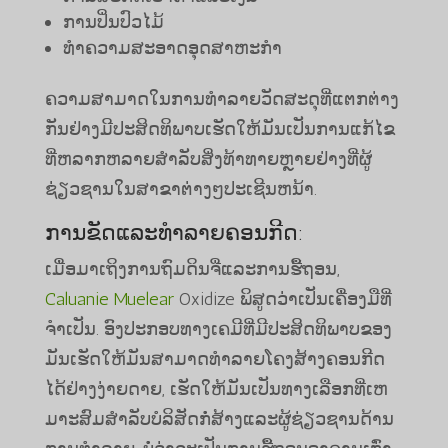
ການປິ່ນປົວໄມ້
ທໍາຄວາມສະອາດອຸດສາຫະກໍາ
ຄວາມສາມາດໃນການທໍາລາຍວັດສະດຸທີ່ແຕກຕ່າງ
ກັນຢ່າງມີປະສິດທິພາບເຮັດໃຫ້ມັນເປັນການແກ້ໄຂ
ທີ່ຫລາກຫລາຍສໍາລັບສິ່ງທ້າທາຍຫຼາຍຢ່າງທີ່ຜູ້
ຊ່ຽວຊານໃນສາຂາຕ່າງໆປະເຊີນຫນ້າ.
ການຂັດແລະທໍາລາຍຄອນກີດ:
​ເມື່ອ​ມາ​ເຖິງ​ການ​ຖົມ​ດິນ​ຈີ່​ແລະ​ການ​ຮື້​ຖອນ,
Caluanie Muelear
Oxidize ພິສູດວ່າເປັນເຄື່ອງມືທີ່
ຈໍາເປັນ. ອົງປະກອບທາງເຄມີທີ່ມີປະສິດທິພາບຂອງ
ມັນເຮັດໃຫ້ມັນສາມາດທໍາລາຍໂຄງສ້າງຄອນກີດ
ໄດ້ຢ່າງງ່າຍດາຍ, ເຮັດໃຫ້ມັນເປັນທາງເລືອກທີ່ເຫ
ມາະສົມສໍາລັບບໍລິສັດກໍ່ສ້າງແລະຜູ້ຊ່ຽວຊານດ້ານ