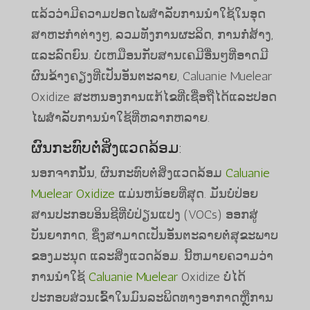
ແລ້ວວ່າມີຄວາມປອດໄພສໍາລັບການນໍາໃຊ້ໃນອຸດ
ສາຫະກໍາຕ່າງໆ, ລວມທັງການຜະລິດ, ການກໍ່ສ້າງ,
ແລະລົດຍົນ. ບໍ່ເຫມືອນກັບສານເຄມີອື່ນໆທີ່ອາດມີ
ຜົນຂ້າງຄຽງທີ່ເປັນອັນຕະລາຍ, Caluanie Muelear
Oxidize ສະຫນອງການແກ້ໄຂທີ່ເຊື່ອຖືໄດ້ແລະປອດ
ໄພສໍາລັບການນໍາໃຊ້ທີ່ຫລາກຫລາຍ.
ຜົນກະທົບຕໍ່ສິ່ງແວດລ້ອມ:
ນອກຈາກນັ້ນ, ຜົນກະທົບຕໍ່ສິ່ງແວດລ້ອມ
Caluanie
Muelear Oxidize
ແມ່ນຫນ້ອຍທີ່ສຸດ. ມັນບໍ່ປ່ອຍ
ສານປະກອບອິນຊີທີ່ບໍ່ປ່ຽນແປງ (VOCs) ອອກສູ່
ບັນຍາກາດ, ຊຶ່ງສາມາດເປັນອັນຕະລາຍຕໍ່ສຸຂະພາບ
ຂອງມະນຸດ ແລະສິ່ງແວດລ້ອມ. ນີ້ຫມາຍຄວາມວ່າ
ການນໍາໃຊ້
Caluanie Muelear
Oxidize ບໍ່ໄດ້
ປະກອບສ່ວນເຂົ້າໃນມົນລະພິດທາງອາກາດຫຼືການ