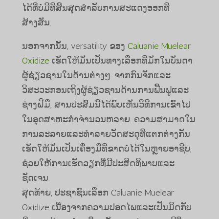
ໄດ້ທີ່ບໍ່ມີທີ່ສິ້ນສຸດສໍາລັບການສະແດງອອກທີ່
ສ້າງສັນ.
ນອກຈາກນັ້ນ, versatility ຂອງ
Caluanie Muelear
Oxidize
ເຮັດໃຫ້ມັນເປັນທາງເລືອກທີ່ມັກໃນບັນດາ
ຜູ້ຊ່ຽວຊານໃນດ້ານຕ່າງໆ. ຈາກກົນຈັກແລະ
ວິສະວະກອນເຖິງຜູ້ຊ່ຽວຊານດ້ານການຟື້ນຟູແລະ
ຊ່າງຝີມື, ສານປະສົມນີ້ໄດ້ພົບເຫັນວິທີການເຂົ້າໄປ
ໃນອຸດສາຫະກໍາຈໍານວນຫລາຍ. ຄວາມສາມາດໃນ
ການລະລາຍແລະທໍາລາຍວັດສະດຸທີ່ແຕກຕ່າງກັນ
ເຮັດໃຫ້ມັນເປັນເຄື່ອງມືທີ່ຂາດບໍ່ໄດ້ໃນຫຼາຍອາຊີບ,
ຊ່ວຍໃຫ້ການເຮັດວຽກທີ່ມີປະສິດທິພາບແລະ
ຊັດເຈນ.
ສຸດທ້າຍ, ປະຊາຊົນເລືອກ Caluanie Muelear
Oxidize ເນື່ອງຈາກຄວາມປອດໄພແລະເປັນມິດກັບ