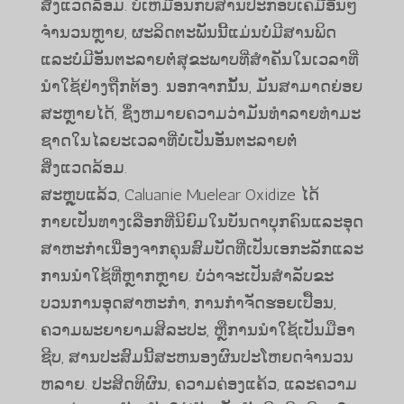
ສິ່ງແວດລ້ອມ. ບໍ່ເຫມືອນກັບສານປະກອບເຄມີອື່ນໆ
ຈໍານວນຫຼາຍ, ຜະລິດຕະພັນນີ້ແມ່ນບໍ່ມີສານພິດ
ແລະບໍ່ມີອັນຕະລາຍຕໍ່ສຸຂະພາບທີ່ສໍາຄັນໃນເວລາທີ່
ນໍາໃຊ້ຢ່າງຖືກຕ້ອງ. ນອກຈາກນັ້ນ, ມັນສາມາດຍ່ອຍ
ສະຫຼາຍໄດ້, ຊຶ່ງຫມາຍຄວາມວ່າມັນທໍາລາຍທໍາມະ
ຊາດໃນໄລຍະເວລາທີ່ບໍ່ເປັນອັນຕະລາຍຕໍ່
ສິ່ງແວດລ້ອມ.
ສະຫຼຸບແລ້ວ, Caluanie Muelear Oxidize ໄດ້
ກາຍເປັນທາງເລືອກທີ່ນິຍົມໃນບັນດາບຸກຄົນແລະອຸດ
ສາຫະກໍາເນື່ອງຈາກຄຸນສົມບັດທີ່ເປັນເອກະລັກແລະ
ການນໍາໃຊ້ທີ່ຫຼາກຫຼາຍ. ບໍ່​ວ່າ​ຈະ​ເປັນ​ສໍາ​ລັບ​ຂະ​
ບວນ​ການ​ອຸດ​ສາ​ຫະ​ກໍາ​, ການ​ກໍາ​ຈັດ​ຮອຍ​ເປື້ອນ​,
ຄວາມ​ພະ​ຍາ​ຍາມ​ສິ​ລະ​ປະ​, ຫຼື​ການ​ນໍາ​ໃຊ້​ເປັນ​ມື​ອາ​
ຊີບ​, ສານ​ປະ​ສົມ​ນີ້​ສະ​ຫນອງ​ຜົນ​ປະ​ໂຫຍດ​ຈໍາ​ນວນ​
ຫລາຍ​. ປະສິດທິຜົນ, ຄວາມຄ່ອງແຄ້ວ, ແລະຄວາມ