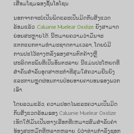
ເສື່ອມໂຊມຂອງຊັ້ນໂອໂຊນ.
ນອກຈາກ​ຈະ​ບໍ່​ເປັນ​ພິດ​ແລະ​ເປັນ​ມິດ​ກັບ​ສິ່ງ​ແວດ​
ລ້ອມ​ແລ້ວ.
Caluanie Muelear Oxidize
ຍັງສາມາດ
ຍ່ອຍສະຫຼາຍໄດ້. ນີ້ຫມາຍຄວາມວ່າມັນຈະ
ແຕກແຍກຕາມທໍາມະຊາດຕາມເວລາ, ໂດຍບໍ່ມີ
ການປະໄວ້ທາງຫລັງຂອງສານຕົກຄ້າງຫຼື
ຜະລິດຕະພັນທີ່ເປັນອັນຕະລາຍ. ນີ້ແມ່ນປະໂຫຍດທີ່
ສໍາຄັນສໍາລັບອຸດສາຫະກໍາທີ່ສຸມໃສ່ຄວາມຍືນຍົງ
ແລະການຫຼຸດຜ່ອນການປ່ອຍອາຍຄາບອນຂອງພວກ
ເຂົາ.
ໂດຍລວມແລ້ວ, ຄວາມປອດໄພແລະຄວາມເປັນມິດ
ກັບສິ່ງແວດລ້ອມຂອງ Caluanie Muelear Oxidize
ເຮັດໃຫ້ມັນເປັນທາງເລືອກທີ່ເຫມາະສົມສໍາລັບຄໍາ
ຮ້ອງສະຫມັກທີ່ຫລາກຫລາຍ. ບໍ່ວ່າທ່ານກໍາລັງຊອກ