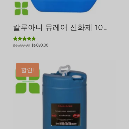
칼루아니 뮤레어 산화제 10L
원
현
$
6,500.00
$
5,030.00
5 중에서
4.60
래
재
로 평가됨
가
가
격:
격:
할인!
$6,500.00.
$5,030.00.