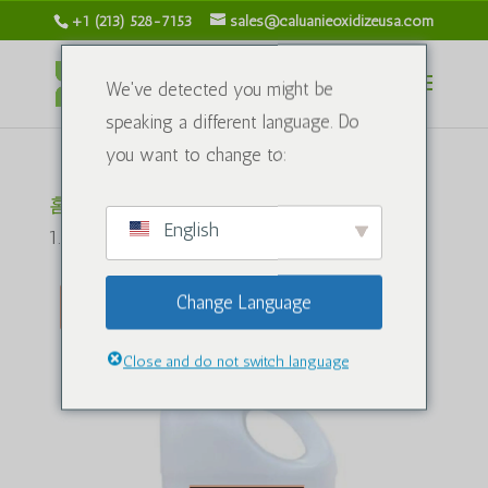
+1 (213) 528-7153
sales@caluanieoxidizeusa.com
We've detected you might be
speaking a different language. Do
you want to change to:
홈
/
화학적인
/ 칼루아니 무엘레어 산화제
English
1.5리터
Change Language
할인!
Close and do not switch language