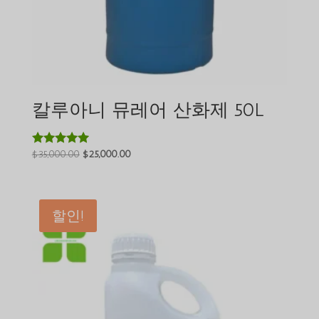
칼루아니 뮤레어 산화제 50L
원
현
$
35,000.00
$
25,000.00
5 중에서
5.00
래
재
로 평가됨
가
가
격:
격:
할인!
$35,000.00.
$25,000.00.