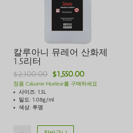
칼루아니 뮤레어 산화제
1.5리터
원
현
$
2,100.00
$
1,550.00
래
재
정품 Caluanie Muelear를 구매하세요
가
가
사이즈: 1.5L
격:
격:
밀도: 1.08g/ml
색상: 투명
$2,100.00.
$1,550.00.
Caluanie
장바구니