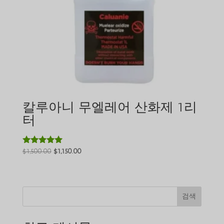
칼루아니 무엘레어 산화제 1리
터
원
현
$
1,500.00
$
1,150.00
5 중에서
5.00
래
재
로 평가됨
가
가
격:
격:
검색
$1,500.00.
$1,150.00.