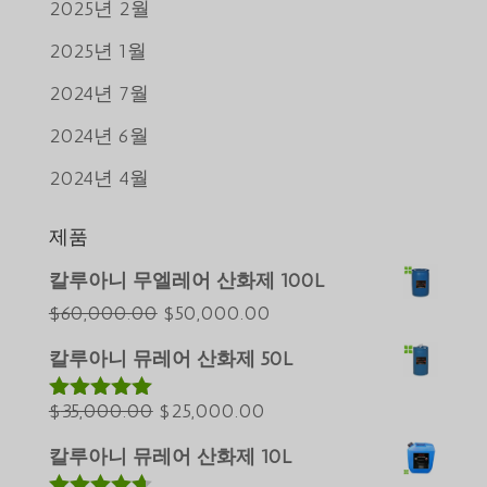
2025년 2월
2025년 1월
2024년 7월
2024년 6월
2024년 4월
제품
Português do Brasil
칼루아니 무엘레어 산화제 100L
Azərbaycan dili
원
현
$
60,000.00
$
50,000.00
래
재
Türkçe
칼루아니 뮤레어 산화제 50L
가
가
العربية
원
격:
현
격:
$
35,000.00
$
25,000.00
5 중에서
ພາສາລາວ
5.00
로 평가
래
$60,000.00.
재
$50,000.00.
Bahasa Melayu
됨
칼루아니 뮤레어 산화제 10L
가
가