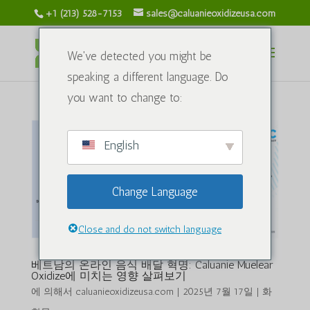
+1 (213) 528-7153
sales@caluanieoxidizeusa.com
We've detected you might be
speaking a different language. Do
you want to change to:
English
Change Language
Close and do not switch language
베트남의 온라인 음식 배달 혁명: Caluanie Muelear
Oxidize에 미치는 영향 살펴보기
에 의해서
caluanieoxidizeusa.com
|
2025년 7월 17일
|
화