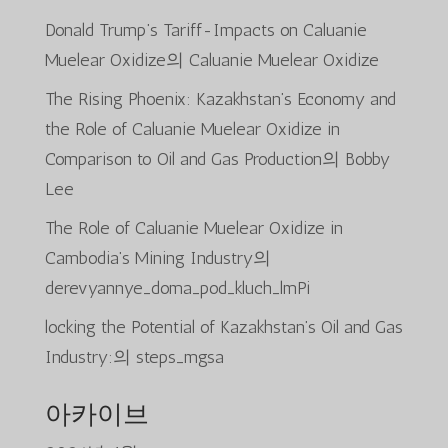
Donald Trump’s Tariff-Impacts on Caluanie
Muelear Oxidize
의
Caluanie Muelear Oxidize
The Rising Phoenix: Kazakhstan’s Economy and
the Role of Caluanie Muelear Oxidize in
Comparison to Oil and Gas Production
의
Bobby
Lee
The Role of Caluanie Muelear Oxidize in
Cambodia’s Mining Industry
의
derevyannye_doma_pod_kluch_lmPi
locking the Potential of Kazakhstan’s Oil and Gas
Industry:
의
steps_mgsa
아카이브