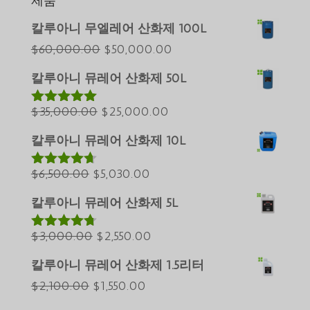
제품
Português do Brasil
칼루아니 무엘레어 산화제 100L
Azərbaycan dili
원
현
$
60,000.00
$
50,000.00
래
재
Türkçe
칼루아니 뮤레어 산화제 50L
가
가
العربية
원
격:
현
격:
$
35,000.00
$
25,000.00
5 중에서
ພາສາລາວ
5.00
로 평가
래
$60,000.00.
재
$50,000.00.
Bahasa Melayu
됨
칼루아니 뮤레어 산화제 10L
가
가
ភាសាខ្មែរ
원
격:
현
격:
$
6,500.00
$
5,030.00
5 중에서
Русский
4.60
로 평
래
$35,000.00.
재
$25,000.00.
가됨
칼루아니 뮤레어 산화제 5L
Қазақ тілі
가
가
ქართული
격:
원
격:
현
$
3,000.00
$
2,550.00
5 중에서
4.64
로 평
日本語
$6,500.00.
래
$5,030.00.
재
가됨
칼루아니 뮤레어 산화제 1.5리터
Deutsch (Sie)
가
가
원
현
$
2,100.00
$
1,550.00
격:
격:
O‘zbekcha
래
재