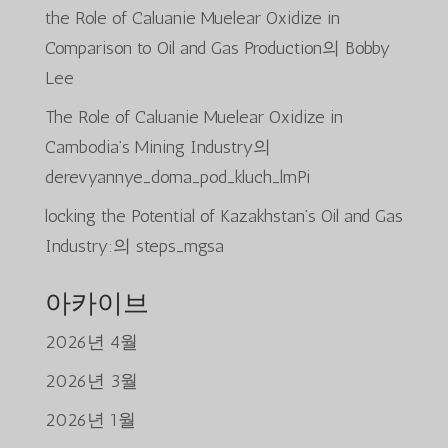
the Role of Caluanie Muelear Oxidize in
Comparison to Oil and Gas Production
의
Bobby
Lee
The Role of Caluanie Muelear Oxidize in
Cambodia’s Mining Industry
의
derevyannye_doma_pod_kluch_lmPi
locking the Potential of Kazakhstan’s Oil and Gas
Industry:
의
steps_mgsa
아카이브
2026년 4월
2026년 3월
2026년 1월