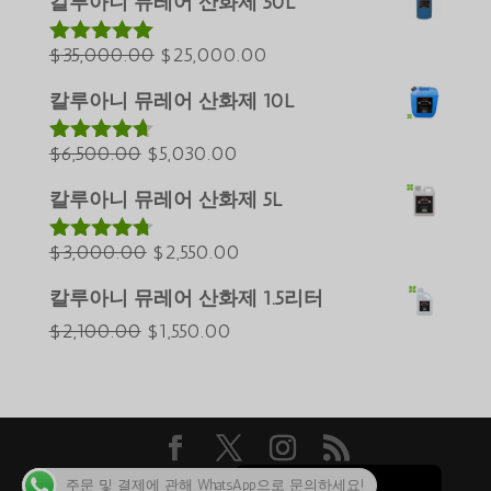
칼루아니 뮤레어 산화제 50L
가
가
العربية
원
격:
현
격:
$
35,000.00
$
25,000.00
5 중에서
ພາສາລາວ
5.00
로 평가
래
$60,000.00.
재
$50,000.00.
Bahasa Melayu
됨
칼루아니 뮤레어 산화제 10L
가
가
ភាសាខ្មែរ
원
격:
현
격:
$
6,500.00
$
5,030.00
5 중에서
Русский
4.60
로 평
래
$35,000.00.
재
$25,000.00.
가됨
칼루아니 뮤레어 산화제 5L
Қазақ тілі
가
가
ქართული
격:
원
격:
현
$
3,000.00
$
2,550.00
5 중에서
4.64
로 평
日本語
$6,500.00.
래
$5,030.00.
재
가됨
칼루아니 뮤레어 산화제 1.5리터
Deutsch (Sie)
가
가
원
현
$
2,100.00
$
1,550.00
격:
격:
O‘zbekcha
래
재
$3,000.00.
$2,550.00.
Tiếng Việt
가
가
简体中文
격:
격:
English
$2,100.00.
$1,550.00.
주문 및 결제에 관해 WhatsApp으로 문의하세요!
저작권 2024 ©Caluanie Oxidize USA