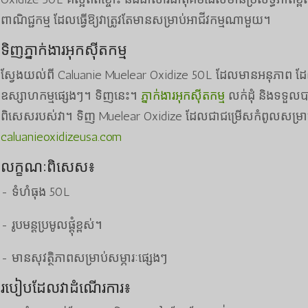
ពាណិជ្ជកម្ម ដែលធ្វើឱ្យវាត្រូវតែមានសម្រាប់អាជីវកម្មណាមួយ។
ទិញភ្នាក់ងារអុកស៊ីតកម្ម
ស្វែងយល់ពី Caluanie Muelear Oxidize 50L ដែលមានអនុភាព ដែ
ឧស្សាហកម្មផ្សេងៗ។ ទិញនេះ។
ភ្នាក់ងារអុកស៊ីតកម្ម
លក់ដុំ និងទទួលប
ពិសេសរបស់វា។ ទិញ Muelear Oxidize ដែលជាជម្រើសកំពូលសម្រាប់ត
caluanieoxidizeusa.com
លក្ខណៈ​ពិសេស៖
- ទំហំធុង 50L
- រូបមន្តប្រមូលផ្តុំខ្ពស់។
- មានសុវត្ថិភាពសម្រាប់សម្ភារៈផ្សេងៗ
របៀបដែលវាដំណើរការ៖