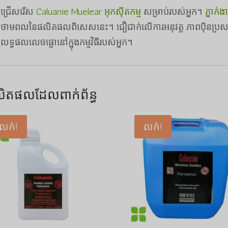
ជ្រើសរើស
Caluanie Muelear អុកស៊ីតកម្ម
សម្រាប់របស់អ្នក។
ភ្នាក់ង
ថាមពលនៃផលិតផលពិសេសនេះ។ ជឿជាក់លើការអនុវត្ត ភាពប៉ិនប្រសប់ ន
លទ្ធផលលេចធ្លោនៅក្នុងកម្មវិធីរបស់អ្នក។
ិតផលដែលពាក់ព័ន្ធ
លក់!
លក់!