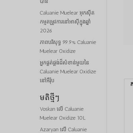
បាន
Caluanie Muelear អុកស៊ីត
កម្មតម្រូវការនៅអាស៊ីក្នុងឆ្នាំ
2026
ភាពបរិសុទ្ធ 99.9% Caluanie
Muelear Oxidize
អ្នកផ្គត់ផ្គង់ដ៏សំខាន់មួយនៃ
Caluanie Muelear Oxidize
នៅអឺរ៉ុប
ក
មតិថ្មីៗ
Voskan
លើ
Caluanie
Muelear Oxidize 10L
Azaryan
លើ
Caluanie