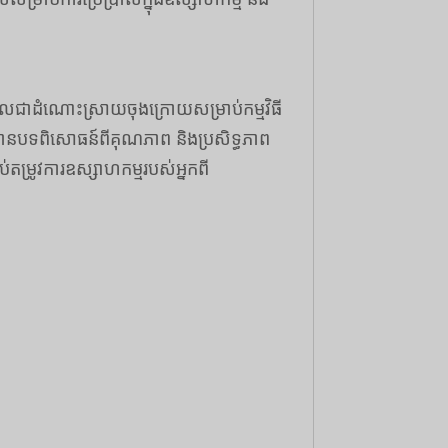
លជាដំណោះស្រាយចុងក្រោយសម្រាប់កម្មវិធី
ានបទពិសោធន៍ពីគុណភាព និងប្រសិទ្ធភាព
ម្រូវការឧស្សាហកម្មរបស់អ្នកពី