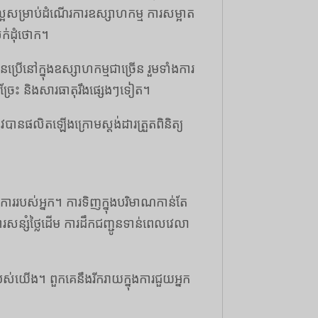
ាល្អសម្រាប់ដំណើរការឧស្សាហកម្ម ការសម្អាត
ក់ដុំថោក។
នប្រើនៅក្នុងឧស្សាហកម្មជាច្រើន រួមទាំងការ
 ច្រែះ និងសារធាតុរឹងផ្សេងៗទៀត។
រូវបានផលិតឡើងក្រោមស្តង់ដារត្រួតពិនិត្យ
វការរបស់អ្នក។ ការទិញក្នុងបរិមាណកាន់តែ
នូវការសន្សំថ្លៃដើម ការដឹកជញ្ជូនទាន់ពេលវេលា
យើង។ ពួកគេ​នឹង​រីករាយ​ក្នុង​ការ​ជួយ​អ្នក​