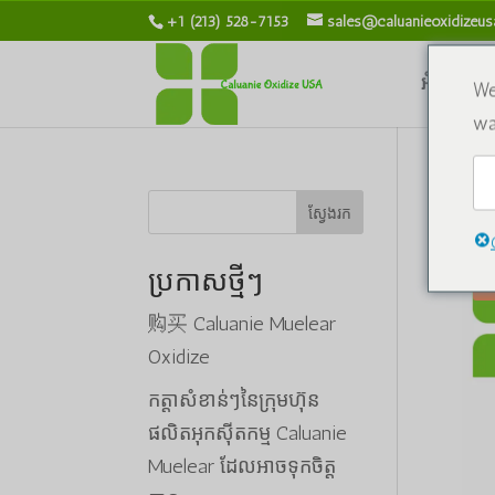
+1 (213) 528-7153
sales@caluanieoxidizeu
អំពីពួកយើ
We
wa
ផ្ទះ
ស្វែងរក
ប្រកាសថ្មីៗ
购买 Caluanie Muelear
Oxidize
កត្តាសំខាន់ៗនៃក្រុមហ៊ុន
ផលិតអុកស៊ីតកម្ម Caluanie
Muelear ដែលអាចទុកចិត្ត