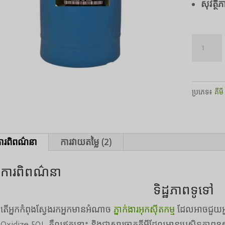
សុវត្ថិ
បរិមាណ
Caluanie
Muelear
Oxidize
ប្រភេទ៖
គីមី
50L
ារពិពណ៌នា
ការវាយតម្លៃ (2)
ការពិពណ៌នា
ទិដ្ឋភាពទូទៅ
តើអ្នកកំពុងស្វែងរកអ្នកមានអំណាច
ភ្នាក់ងារអុកស៊ីតកម្ម
ដែលអាចជួយអ្នក
Oxidize 50L គឺល្អឥតខ្ចោះ និងជាសារធាតុគីមីដែលមានប្រសិទ្ធភាពខ្ពស់