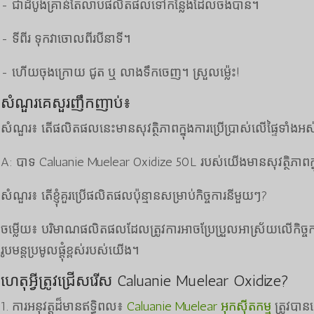
- ជាដំបូងគ្រាន់តែលាបផលិតផលទៅកន្លែងដែលចង់បាន។
- ទីពីរ ទុកវាចោលពីរបីនាទី។
- ហើយចុងក្រោយ ជូត ឬ លាងទឹកចេញ។ ស្រួល​ម្ល៉េះ!
សំណួរគេសួរញឹកញាប់៖
សំណួរ៖ តើផលិតផលនេះមានសុវត្ថិភាពក្នុងការប្រើប្រាស់លើផ្ទៃទាំងអ
A: បាទ Caluanie Muelear Oxidize 50L របស់យើងមានសុវត្ថិភាពក្នុង
សំណួរ៖ តើខ្ញុំគួរប្រើផលិតផលប៉ុន្មានសម្រាប់កិច្ចការនីមួយៗ?
ចម្លើយ៖ បរិមាណផលិតផលដែលត្រូវការអាចប្រែប្រួលអាស្រ័យលើកិច្ចការ
រូបមន្តប្រមូលផ្តុំខ្ពស់របស់យើង។
ហេតុអ្វីត្រូវជ្រើសរើស Caluanie Muelear Oxidize?
1. ការអនុវត្តដ៏មានឥទ្ធិពល៖
Caluanie Muelear អុកស៊ីតកម្ម
ត្រូវបាន