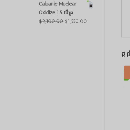
ដើមគឺ
បច្ចុប្បន្នគឺ
ចំណោម 5
Caluanie Muelear
$3,000.00
$2,550.00
Oxidize 1.5 លីត្រ
។
។
តម្លៃ
តម្លៃ
$
2,100.00
$
1,550.00
ដើមគឺ
បច្ចុប្បន្នគឺ
$2,100.00
$1,550.00
។
។
ផល