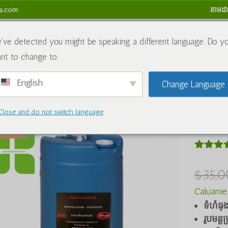
sa.com
តាមដា
ង
សារធាតុគីមី
ប្លុក
ទាក់ទងមកយើងខ្ញុំ
គោលការណ៍សងប្រាក់វិញ
've detected you might be speaking a different language. Do y
nt to change to:
English
Change Language
/
គីមី
/ Caluanie Muelear Oxidize 50L
Close and do not switch language
Calua
លក់!
វាយតម្លៃ
2
ក្នុងចំណ
$
35,
ដោយផ្អែក
លើការវា
Caluanie
តម្លៃរបស់
អតិថិជន
ទំហំធុ
រូបមន្តប