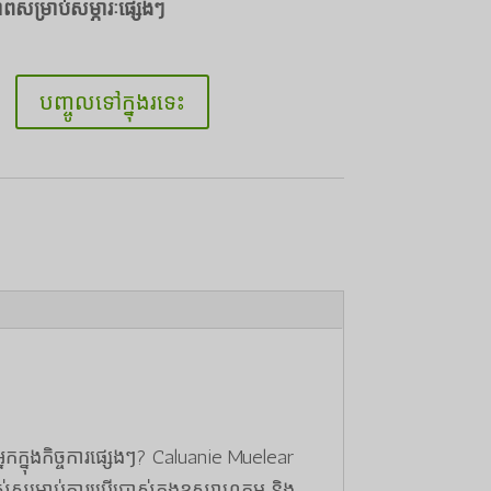
ភាពសម្រាប់សម្ភារៈផ្សេងៗ
បញ្ចូលទៅក្នុងរទេះ
ក្នុងកិច្ចការផ្សេងៗ? Caluanie Muelear
សម្រាប់ការប្រើប្រាស់ក្នុងឧស្សាហកម្ម និង