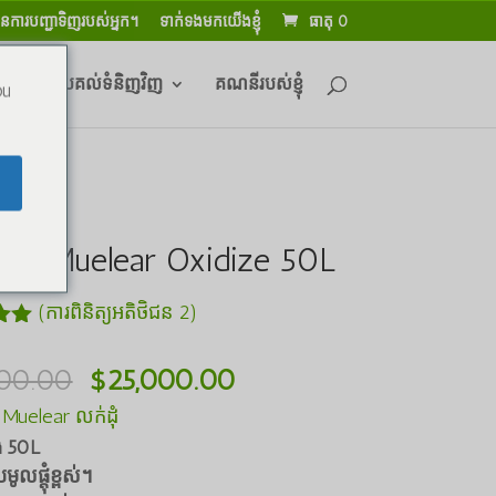
នការបញ្ជាទិញរបស់អ្នក។
ទាក់ទងមកយើងខ្ញុំ
ធាតុ 0
 និងការប្រគល់ទំនិញវិញ
គណនីរបស់ខ្ញុំ
ou
nie Muelear Oxidize 50L
(ការពិនិត្យអតិថិជន
2
)
5.00
ោម 5
តម្លៃ
តម្លៃ
000.00
$
25,000.00
យ
ដើមគឺ
បច្ចុប្បន្នគឺ
 Muelear លក់ដុំ
$35,000.00
$25,000.00
ង 50L
។
។
្រមូលផ្តុំខ្ពស់។