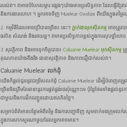
របស់វា។ វាអាចបំបែកសម្ភារៈផ្សេងៗយ៉ាងមានប្រសិទ្ធភាព ដែលធ្វើឱ្យវ
និងការងារលោហៈ។ អ្នកអាចទិញ Muelear Oxidize ពីយើងក្នុងតម្លៃល
2. កម្មវិធីដែលអាចប្រើបានច្រើន៖ នេះ។
ភ្នាក់ងារអុកស៊ីតកម្ម
អាចត្រូវបា
ផលិត សំណង់ និងរថយន្ត។ វាមានប្រសិទ្ធភាពខ្ពស់ក្នុងការលុបថ្នាំលាប
3. សុវត្ថិភាព និងអាចទុកចិត្តបាន៖
Caluanie Muelear អុកស៊ីតកម្ម
ត្
គុណភាពយ៉ាងតឹងរឹង ធានាសុវត្ថិភាព និងភាពជឿជាក់របស់វា។
Caluanie Muelear លក់ដុំ
យើងក៏ផ្តល់ជូននូវជម្រើសលក់ដុំ Caluanie Muelear ដើម្បីបំពេញតម្រូ
ច្រើនមិនត្រឹមតែធានានូវការផ្គត់ផ្គង់ថេរប៉ុណ្ណោះទេ ប៉ុន្តែថែមទាំងផ្តល់
ជាមួយនឹងការដឹកជញ្ជូនដោយឥតគិតថ្លៃ។
សម្រាប់ព័ត៌មានបន្ថែមអំពីតម្លៃ និងការបញ្ជាទិញ សូមទាក់ទងក្រុមលក់របស់
ក្នុង​ការ​សាកសួរ​ណាមួយ​ដែល​អ្នក​អាច​មាន។