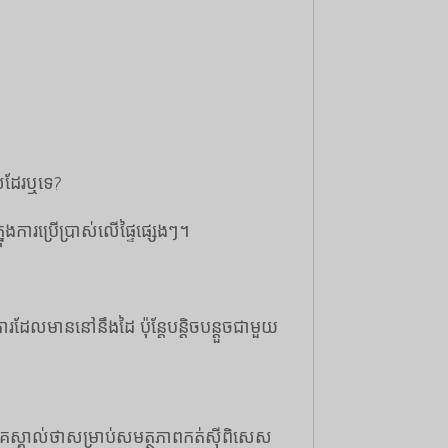
ស់ដែរឬទេ?
ការប្រើប្រាស់លើផ្ទៃផ្សេងៗ។
ដែលមាននៅនឹងដៃ ប៉ុន្តែបន្តិចបន្តួចជាមួយ
គេស្គាល់ថាសម្រាប់សមត្ថភាពកត់សុីពិសេស