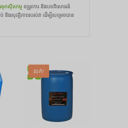
ារអុកស៊ីតកម្ម
តម្រូវការ និងបទពិសោធន៍
ិងសុវត្ថិភាពរបស់វា ដើម្បីសម្រេចបាន
Português do Brasil
Azərbaycan dili
Türkçe
លក់!
العربية
ພາສາລາວ
Bahasa Melayu
Русский
한국어
Қазақ тілі