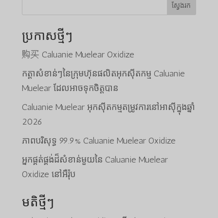
ស្វែងរក
ប្រកាសថ្មីៗ
购买 Caluanie Muelear Oxidize
កត្តាសំខាន់ៗនៃក្រុមហ៊ុនផលិតអុកស៊ីតកម្ម Caluanie
Muelear ដែលអាចទុកចិត្តបាន
Caluanie Muelear អុកស៊ីតកម្មតម្រូវការនៅអាស៊ីក្នុងឆ្នាំ
2026
ភាពបរិសុទ្ធ 99.9% Caluanie Muelear Oxidize
អ្នកផ្គត់ផ្គង់ដ៏សំខាន់មួយនៃ Caluanie Muelear
Oxidize នៅអឺរ៉ុប
មតិថ្មីៗ