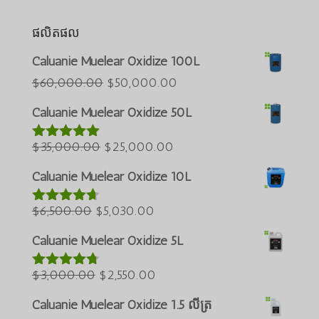
ផលិតផល
Português do Brasil
Caluanie Muelear Oxidize 100L
Azərbaycan dili
តម្លៃ
តម្លៃ
$
60,000.00
$
50,000.00
ដើមគឺ
បច្ចុប្បន្នគឺ
Türkçe
Caluanie Muelear Oxidize 50L
$60,000.00
$50,000.00
العربية
តម្លៃ
។
តម្លៃ
។
$
35,000.00
$
25,000.00
វាយតម្លៃ
5.00
ພາສາລາວ
ក្នុងចំណោម 5
ដើមគឺ
បច្ចុប្បន្នគឺ
Bahasa Melayu
Caluanie Muelear Oxidize 10L
$35,000.00
$25,000.00
Русский
តម្លៃ
។
តម្លៃ
។
$
6,500.00
$
5,030.00
វាយតម្លៃ
한국어
4.60
ក្នុង
ដើមគឺ
បច្ចុប្បន្នគឺ
ចំណោម 5
Caluanie Muelear Oxidize 5L
Қазақ тілі
$6,500.00
$5,030.00
ქართული
។
តម្លៃ
។
តម្លៃ
$
3,000.00
$
2,550.00
វាយតម្លៃ
4.64
ក្នុង
日本語
ដើមគឺ
បច្ចុប្បន្នគឺ
ចំណោម 5
Caluanie Muelear Oxidize 1.5 លីត្រ
Deutsch (Sie)
$3,000.00
$2,550.00