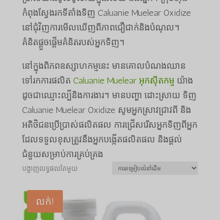
កំពុងស្វែងរកទីតាំងទិញ Caluanie Muelear Oxidize
នៅ​ជុំវិញ​ការ​មើល​ឃើញ​ពី​ភាព​ជឿ​ជាក់​និង​បំណុល។
គំនិតផ្តួចផ្តើមគំនិតរបស់អ្នកទិញ។
នៅក្នុងពិភពឧស្សាហកម្មនេះ មានគោលបំណងឈាន
ទៅរកការផលិត
Caluanie Muelear អុកស៊ីតកម្ម
យ៉ាង​
ដូច​ជា​ឈ្មោះ​ល្បី​និង​ការងារ។ មានបញ្ហា ដោះស្រាយ ទិញ
Caluanie Muelear Oxidize សូមអ្នកស្រាវជ្រាវពី និង
អតិថិជនប្រើប្រាស់ផលិតផល ការជ្រើសរើសអ្នកទិញពីអ្នក
ដែលទទួលខុសត្រូវនឹងអ្នកបង្កើតផលិតផល និងផ្តល់
ជំនួយសម្រាប់ការគ្រប់គ្រង
បង្ហាញលទ្ធផលតែមួយ
លក់!