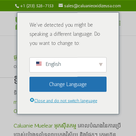
+1 (213) 528-7153
sales@caluanieoxidizeusa.com
We've detected you might be
speaking a different language. Do
you want to change to:
ផ្ទះ
/ ផលិតផលដាក់ស្លាក "ទិញ Caluanie mueear
English
oxidize"
ទិញ Caluanie mueear កត់សុី
Change Language
ទិញ Caluanie mueear កត់សុី,
បីអាចទិញ caluanie
Close and do not switch language
mueear oxidize ពីណា
,
ប៉ូត Caluanie Muelear
Oxidize នៅខាង
Caluanie Muelear អុកស៊ីតកម្ម
គោលបំណងនៃការប្រើ
ប្រាស់យ៉ាងទូលំទូលាយក្នុងវិស័យ និងផ្នែក។ ក្រុមហ៊ុន