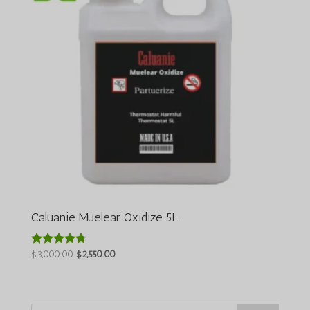
Caluanie Muelear Oxidize 5L
តម្លៃ
តម្លៃ
$
3,000.00
$
2,550.00
វាយតម្លៃ
4.64
ដើមគឺ
បច្ចុប្បន្នគឺ
ក្នុងចំណោម
$3,000.00
$2,550.00
5
។
។