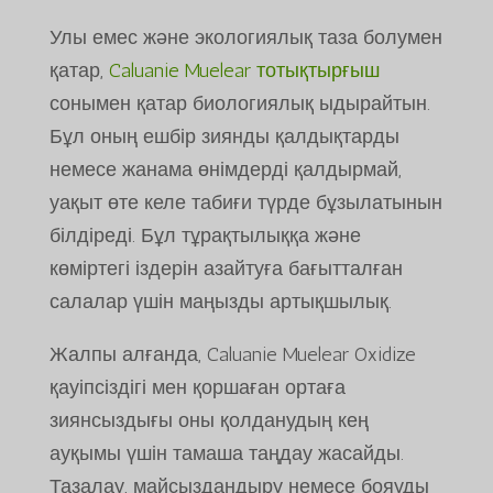
Улы емес және экологиялық таза болумен
қатар,
Caluanie Muelear тотықтырғыш
сонымен қатар биологиялық ыдырайтын.
Бұл оның ешбір зиянды қалдықтарды
немесе жанама өнімдерді қалдырмай,
уақыт өте келе табиғи түрде бұзылатынын
білдіреді. Бұл тұрақтылыққа және
көміртегі іздерін азайтуға бағытталған
салалар үшін маңызды артықшылық.
Жалпы алғанда, Caluanie Muelear Oxidize
қауіпсіздігі мен қоршаған ортаға
зиянсыздығы оны қолданудың кең
ауқымы үшін тамаша таңдау жасайды.
Тазалау, майсыздандыру немесе бояуды