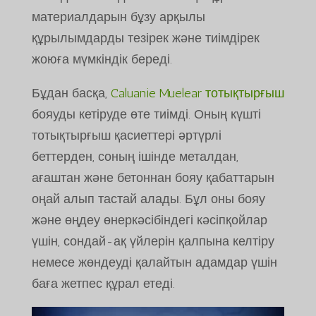
материалдарын бұзу арқылы
құрылымдарды тезірек және тиімдірек
жоюға мүмкіндік береді.
Бұдан басқа,
Caluanie Muelear тотықтырғыш
бояуды кетіруде өте тиімді. Оның күшті
тотықтырғыш қасиеттері әртүрлі
беттерден, соның ішінде металдан,
ағаштан және бетоннан бояу қабаттарын
оңай алып тастай алады. Бұл оны бояу
және өңдеу өнеркәсібіндегі кәсіпқойлар
үшін, сондай-ақ үйлерін қалпына келтіру
немесе жөндеуді қалайтын адамдар үшін
баға жетпес құрал етеді.