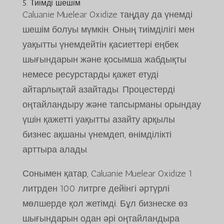
5. Тиімді шешім
Caluanie Muelear Oxidize таңдау да үнемді
шешім болуы мүмкін. Оның тиімділігі мен
уақытты үнемдейтін қасиеттері еңбек
шығындарын және қосымша жабдықты
немесе ресурстарды қажет етуді
айтарлықтай азайтады. Процестерді
оңтайландыру және тапсырманы орындау
үшін қажетті уақытты азайту арқылы
бизнес ақшаны үнемдеп, өнімділікті
арттыра алады.
Сонымен қатар, Caluanie Muelear Oxidize 1
литрден 100 литрге дейінгі әртүрлі
мөлшерде қол жетімді. Бұл бизнеске өз
шығындарын одан әрі оңтайландыра