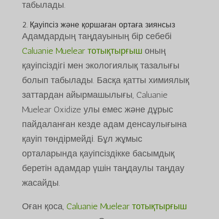
табылады.
2. Қауіпсіз және қоршаған ортаға зиянсыз
Адамдардың таңдауының бір себебі
Caluanie Muelear тотықтырғыш
оның
қауіпсіздігі мен экологиялық тазалығы
болып табылады. Басқа қатты химиялық
заттардан айырмашылығы, Caluanie
Muelear Oxidize улы емес және дұрыс
пайдаланған кезде адам денсаулығына
қауіп төндірмейді. Бұл жұмыс
орталарында қауіпсіздікке басымдық
беретін адамдар үшін таңдаулы таңдау
жасайды.
Оған қоса,
Caluanie Muelear тотықтырғыш