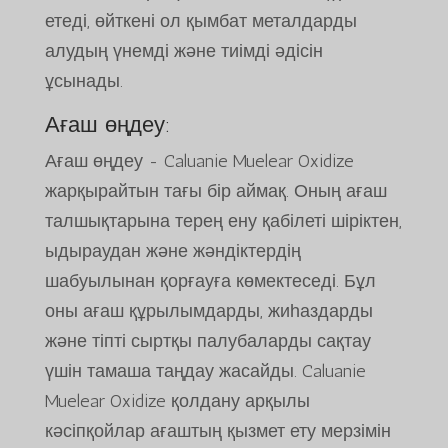
етеді, өйткені ол қымбат металдарды
алудың үнемді және тиімді әдісін
ұсынады.
Ағаш өңдеу:
Ағаш өңдеу - Caluanie Muelear Oxidize
жарқырайтын тағы бір аймақ. Оның ағаш
талшықтарына терең ену қабілеті шіріктен,
ыдыраудан және жәндіктердің
шабуылынан қорғауға көмектеседі. Бұл
оны ағаш құрылымдарды, жиһаздарды
және тіпті сыртқы палубаларды сақтау
үшін тамаша таңдау жасайды. Caluanie
Muelear Oxidize қолдану арқылы
кәсіпқойлар ағаштың қызмет ету мерзімін