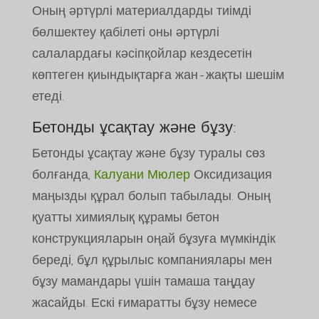
Оның әртүрлі материалдарды тиімді
бөлшектеу қабілеті оны әртүрлі
салалардағы кәсіпқойлар кездесетін
көптеген қиындықтарға жан-жақты шешім
етеді.
Бетонды ұсақтау және бұзу:
Бетонды ұсақтау және бұзу туралы сөз
болғанда,
Калуани Мюлер
Оксидизация
маңызды құрал болып табылады. Оның
қуатты химиялық құрамы бетон
конструкцияларын оңай бұзуға мүмкіндік
береді, бұл құрылыс компаниялары мен
бұзу мамандары үшін тамаша таңдау
жасайды. Ескі ғимаратты бұзу немесе