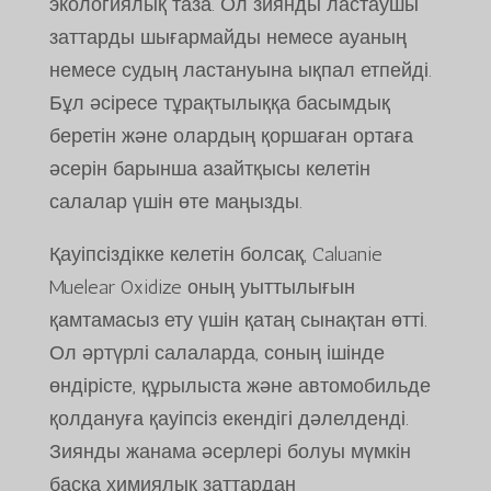
экологиялық таза. Ол зиянды ластаушы
заттарды шығармайды немесе ауаның
немесе судың ластануына ықпал етпейді.
Бұл әсіресе тұрақтылыққа басымдық
беретін және олардың қоршаған ортаға
әсерін барынша азайтқысы келетін
салалар үшін өте маңызды.
Қауіпсіздікке келетін болсақ, Caluanie
Muelear Oxidize оның уыттылығын
қамтамасыз ету үшін қатаң сынақтан өтті.
Ол әртүрлі салаларда, соның ішінде
өндірісте, құрылыста және автомобильде
қолдануға қауіпсіз екендігі дәлелденді.
Зиянды жанама әсерлері болуы мүмкін
басқа химиялық заттардан