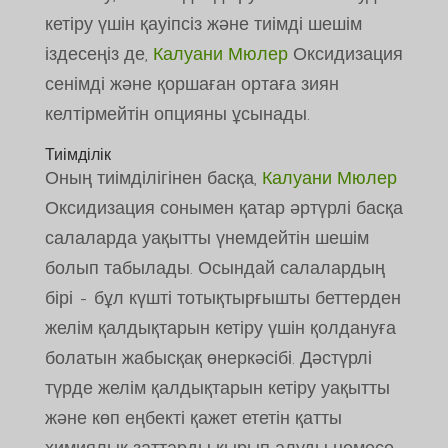
кетіру үшін қауіпсіз және тиімді шешім
іздесеңіз де,
Калуани Мюлер
Оксидизация
сенімді және қоршаған ортаға зиян
келтірмейтін опцияны ұсынады.
Тиімділік
Оның тиімділігінен басқа,
Калуани Мюлер
Оксидизация сонымен қатар әртүрлі басқа
салаларда уақытты үнемдейтін шешім
болып табылады. Осындай салалардың
бірі - бұл күшті тотықтырғышты беттерден
желім қалдықтарын кетіру үшін қолдануға
болатын жабысқақ өнеркәсібі. Дәстүрлі
түрде желім қалдықтарын кетіру уақытты
және көп еңбекті қажет ететін қатты
химиялық заттарды қырып алуды немесе