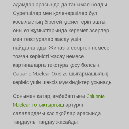
адамдар арасында да танымал болды.
Суретшілер мен қолөнершілер бұл
қосылыстың бірегей қасиеттерін ашты,
оны өз жұмыстарында керемет әсерлер
мен текстуралар жасау үшін
пайдаланады. Жиһазға ескірген немесе
тозған көріністі жасау немесе
картиналарға текстура қосу болсын,
Caluanie Muelear Oxidize шығармашылық
көрініс үшін шексіз мүмкіндіктер ұсынады.
Сонымен қатар, әмбебаптығы
Caluanie
Muelear тотықтырғыш
әртүрлі
салалардағы кәсіпқойлар арасында
таңдаулы таңдау жасайды.