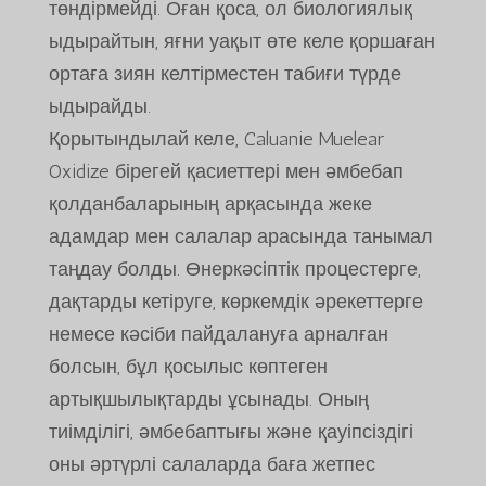
төндірмейді. Оған қоса, ол биологиялық
ыдырайтын, яғни уақыт өте келе қоршаған
ортаға зиян келтірместен табиғи түрде
ыдырайды.
Қорытындылай келе, Caluanie Muelear
Oxidize бірегей қасиеттері мен әмбебап
қолданбаларының арқасында жеке
адамдар мен салалар арасында танымал
таңдау болды. Өнеркәсіптік процестерге,
дақтарды кетіруге, көркемдік әрекеттерге
немесе кәсіби пайдалануға арналған
болсын, бұл қосылыс көптеген
артықшылықтарды ұсынады. Оның
тиімділігі, әмбебаптығы және қауіпсіздігі
оны әртүрлі салаларда баға жетпес