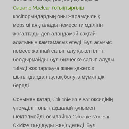
Caluanie Muelear тотықтырғыш
кәсіпорындардың оны жарамдылық
мерзімі аяқталады немесе тиімділігін
жоғалтады деп алаңдамай сақтай
алатынын қамтамасыз етеді. Бұл асығыс
немесе жаппай сатып алу қажеттілігін
болдырмайды, бұл бизнеске сатып алуды
тиімді жоспарлауға және қажетсіз
шығындардан аулақ болуға мүмкіндік
береді.
Сонымен қатар, Caluanie Muelear оксидінің
үнемділігі оның ақшалай құнымен
шектелмейді, осылайша Caluanie Muelear
Oxidize таңдауды жеңілдетеді. Бұл