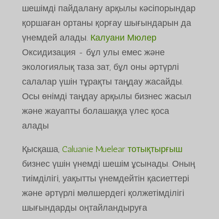
шешімді пайдалану арқылы кәсіпорындар
қоршаған ортаны қорғау шығындарын да
үнемдей алады.
Калуани Мюлер
Оксидизация - бұл улы емес және
экологиялық таза зат, бұл оны әртүрлі
салалар үшін тұрақты таңдау жасайды.
Осы өнімді таңдау арқылы бизнес жасыл
және жауапты болашаққа үлес қоса
алады
Қысқаша,
Caluanie Muelear тотықтырғыш
бизнес үшін үнемді шешім ұсынады. Оның
тиімділігі, уақытты үнемдейтін қасиеттері
және әртүрлі мөлшердегі қолжетімділігі
шығындарды оңтайландыруға