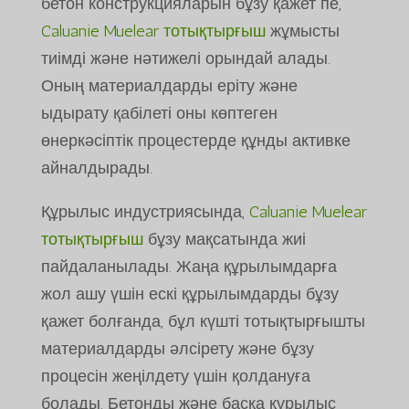
бетон конструкцияларын бұзу қажет пе,
Caluanie Muelear тотықтырғыш
жұмысты
тиімді және нәтижелі орындай алады.
Оның материалдарды еріту және
ыдырату қабілеті оны көптеген
өнеркәсіптік процестерде құнды активке
айналдырады.
Құрылыс индустриясында,
Caluanie Muelear
тотықтырғыш
бұзу мақсатында жиі
пайдаланылады. Жаңа құрылымдарға
жол ашу үшін ескі құрылымдарды бұзу
қажет болғанда, бұл күшті тотықтырғышты
материалдарды әлсірету және бұзу
процесін жеңілдету үшін қолдануға
болады. Бетонды және басқа құрылыс