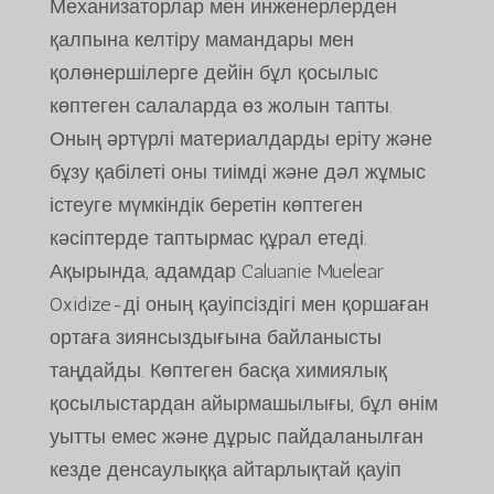
Механизаторлар мен инженерлерден
қалпына келтіру мамандары мен
қолөнершілерге дейін бұл қосылыс
көптеген салаларда өз жолын тапты.
Оның әртүрлі материалдарды еріту және
бұзу қабілеті оны тиімді және дәл жұмыс
істеуге мүмкіндік беретін көптеген
кәсіптерде таптырмас құрал етеді.
Ақырында, адамдар Caluanie Muelear
Oxidize-ді оның қауіпсіздігі мен қоршаған
ортаға зиянсыздығына байланысты
таңдайды. Көптеген басқа химиялық
қосылыстардан айырмашылығы, бұл өнім
уытты емес және дұрыс пайдаланылған
кезде денсаулыққа айтарлықтай қауіп