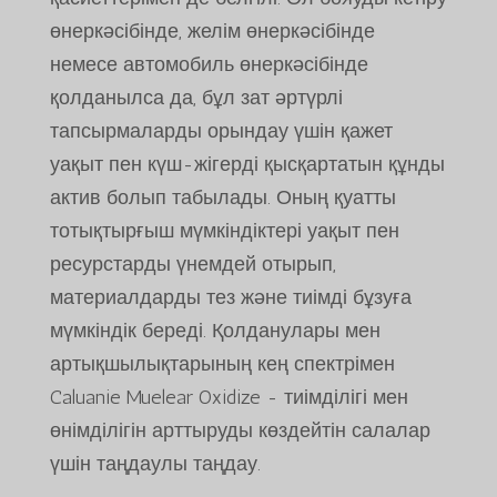
өнеркәсібінде, желім өнеркәсібінде
немесе автомобиль өнеркәсібінде
қолданылса да, бұл зат әртүрлі
тапсырмаларды орындау үшін қажет
уақыт пен күш-жігерді қысқартатын құнды
актив болып табылады. Оның қуатты
тотықтырғыш мүмкіндіктері уақыт пен
ресурстарды үнемдей отырып,
материалдарды тез және тиімді бұзуға
мүмкіндік береді. Қолданулары мен
артықшылықтарының кең спектрімен
Caluanie Muelear Oxidize - тиімділігі мен
өнімділігін арттыруды көздейтін салалар
үшін таңдаулы таңдау.