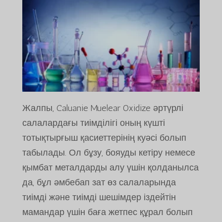
Жалпы, Caluanie Muelear Oxidize әртүрлі
салалардағы тиімділігі оның күшті
тотықтырғыш қасиеттерінің куәсі болып
табылады. Ол бұзу, бояуды кетіру немесе
қымбат металдарды алу үшін қолданылса
да, бұл әмбебап зат өз салаларында
тиімді және тиімді шешімдер іздейтін
мамандар үшін баға жетпес құрал болып