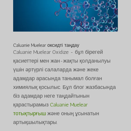
Caluanie Muelear оксидті таңдау
Caluanie Muelear Oxidize - бұл бірегей
қасиеттері мен жан-жақты қолданылуы
үшін әртүрлі салаларда және жеке
адамдар арасында танымал болған
химиялық қосылыс. Бұл блог жазбасында
біз адамдар неге таңдайтынын
қарастырамыз
Caluanie Muelear
тотықтырғыш
және оның ұсынатын
артықшылықтары.