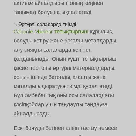
активке айналдырып, оның кеңінен
танымал болуына ықпал етеді.
1. Әртүрлі салаларда тиімді
Caluanie Muelear тотықтырғыш
құрылыс,
бояуды кетіру және бағалы металдарды
алу сияқты салаларда кеңінен
қолданылады. Оның күшті тотықтырғыш
қасиеттері оны әртүрлі материалдарды,
соның ішінде бетонды, ағашты және
металды ыдыратуға тиімді құрал етеді.
Бұл әмбебаптық оны осы салалардағы
кәсіпқойлар үшін таңдаулы таңдауға
айналдырады.
Ескі бояуды бетінен алып тастау немесе