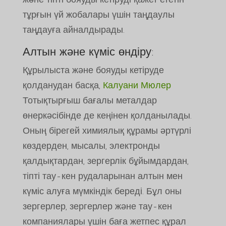
тұрғын үй жобалары үшін таңдаулы
таңдауға айналдырады.
Алтын және күміс өндіру:
Құрылыста және бояуды кетіруде
қолданудан басқа,
Калуани Мюлер
Тотықтырғыш бағалы металдар
өнеркәсібінде де кеңінен қолданылады.
Оның бірегей химиялық құрамы әртүрлі
көздерден, мысалы, электронды
қалдықтардан, зергерлік бұйымдардан,
тіпті тау-кен рудаларынан алтын мен
күміс алуға мүмкіндік береді. Бұл оны
зергерлер, зергерлер және тау-кен
компаниялары үшін баға жетпес құрал