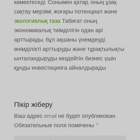
көмектеседі. Сонымен қатар, оның ұзақ
сақтау мерзімі, жоғары потенциал және
экологиялық таза
Табиғат оның
экономикалық тиімділігін одан әрі
арттырады, бұл ақшаны үнемдеуді,
өнімділікті арттыруды және тұрақтылықты
ынталандыруды көздейтін бизнес үшін
құнды инвестицияға айналдырады.
Пікір жіберу
Português do Brasil
Ваш адрес email не будет опубликован.
Azərbaycan dili
Обязательные поля помечены
*
Türkçe
العربية