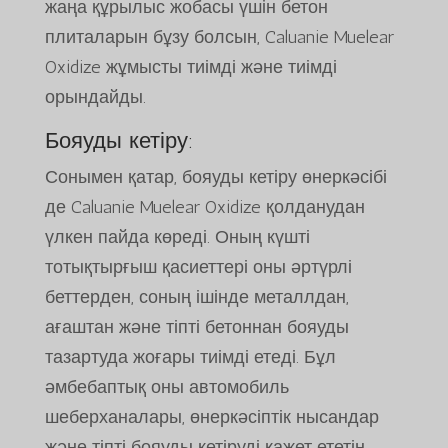
жаңа құрылыс жобасы үшін бетон
плиталарын бұзу болсын, Caluanie Muelear
Oxidize жұмысты тиімді және тиімді
орындайды.
Бояуды кетіру:
Сонымен қатар, бояуды кетіру өнеркәсібі
де Caluanie Muelear Oxidize қолданудан
үлкен пайда көреді. Оның күшті
тотықтырғыш қасиеттері оны әртүрлі
беттерден, соның ішінде металлдан,
ағаштан және тіпті бетоннан бояуды
тазартуда жоғары тиімді етеді. Бұл
әмбебаптық оны автомобиль
шеберханалары, өнеркәсіптік нысандар
және тіпті бояуды кетіруді қажет ететін