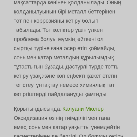
мақсаттарда кеңінен қолданылады. Оның
қолданылуының бірі металл беттерінен
тот пен коррозияны кетіру болып
табылады. Тот көліктер үшін үлкен
проблема болуы мүмкін, өйткені ол
сыртқы түріне ғана әсер етіп қоймайды,
сонымен қатар металдың құрылымдық
тұтастығын бұзады. Дәстүрлі түрде тотты
кетіру ұзақ және көп еңбекті қажет ететін
тегістеу, ұнтақтау немесе химиялық тат
кетіргіштерді пайдалануды қамтиды.
Қорытындысында,
Калуани Мюлер
Оксидизация өзінің тиімділігімен ғана
емес, сонымен қатар уақытты үнемдейтін
қасиеттерімен де белгілі. Ол бояуды кетіру