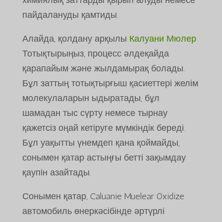
пайдалануды қамтиды.
Алайда, қолдану арқылы
Калуани Мюлер
Тотықтырыңыз, процесс әлдеқайда
қарапайым және жылдамырақ болады.
Бұл заттың тотықтырғыш қасиеттері желім
молекулаларын ыдыратады, бұл
шамадан тыс сүрту немесе тырнау
қажетсіз оңай кетіруге мүмкіндік береді.
Бұл уақытты үнемдеп қана қоймайды,
сонымен қатар астыңғы бетті зақымдау
қаупін азайтады.
Сонымен қатар, Caluanie Muelear Oxidize
автомобиль өнеркәсібінде әртүрлі