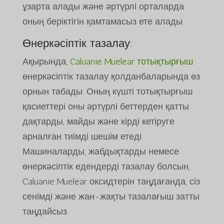
ұзарта алады және әртүрлі орталарда
оның беріктігін қамтамасыз ете алады.
Өнеркәсіптік тазалау:
Ақырында,
Caluanie Muelear тотықтырғыш
өнеркәсіптік тазалау қолданбаларында өз
орнын табады. Оның күшті тотықтырғыш
қасиеттері оны әртүрлі беттерден қатты
дақтарды, майды және кірді кетіруге
арналған тиімді шешім етеді.
Машиналарды, жабдықтарды немесе
өнеркәсіптік едендерді тазалау болсын,
Caluanie Muelear оксидтерін таңдағанда, сіз
сенімді және жан-жақты тазалағыш затты
таңдайсыз.