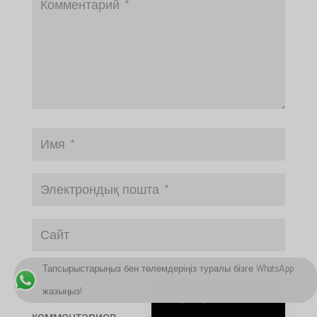
ພາສາລາວ
Bahasa Melayu
ភាសាខ្មែរ
Русский
한국어
ქართული
日本語
Deutsch (Sie)
O‘zbekcha
Tiếng Việt
简体中文
Тапсырыстарыңыз бен төлемдеріңіз туралы бізге WhatsApp
Сохранить моё имя, email и адрес сайта
English
жазыңыз!
в этом браузере для последующих моих
Қазақ тілі
комментариев.