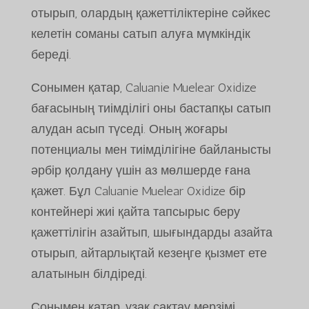
отырып, олардың қажеттіліктеріне сәйкес
келетін соманы сатып алуға мүмкіндік
береді.
Сонымен қатар, Caluanie Muelear Oxidize
бағасының тиімділігі оны бастапқы сатып
алудан асып түседі. Оның жоғары
потенциалы мен тиімділігіне байланысты
әрбір қолдану үшін аз мөлшерде ғана
қажет. Бұл Caluanie Muelear Oxidize бір
контейнері жиі қайта тапсырыс беру
қажеттілігін азайтып, шығындарды азайта
отырып, айтарлықтай кезеңге қызмет ете
алатынын білдіреді.
Сонымен қатар, ұзақ сақтау мерзімі