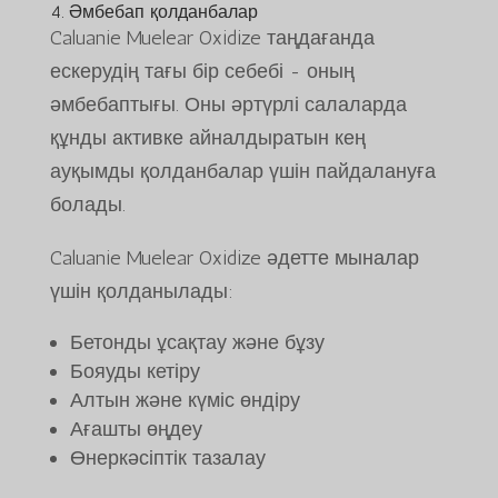
4. Әмбебап қолданбалар
Caluanie Muelear Oxidize таңдағанда
ескерудің тағы бір себебі - оның
әмбебаптығы. Оны әртүрлі салаларда
құнды активке айналдыратын кең
ауқымды қолданбалар үшін пайдалануға
болады.
Caluanie Muelear Oxidize әдетте мыналар
үшін қолданылады:
Бетонды ұсақтау және бұзу
Бояуды кетіру
Алтын және күміс өндіру
Ағашты өңдеу
Өнеркәсіптік тазалау