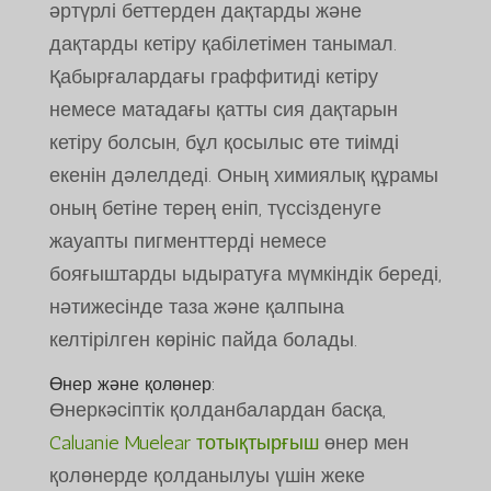
әртүрлі беттерден дақтарды және
дақтарды кетіру қабілетімен танымал.
Қабырғалардағы граффитиді кетіру
немесе матадағы қатты сия дақтарын
кетіру болсын, бұл қосылыс өте тиімді
екенін дәлелдеді. Оның химиялық құрамы
оның бетіне терең еніп, түссізденуге
жауапты пигменттерді немесе
бояғыштарды ыдыратуға мүмкіндік береді,
нәтижесінде таза және қалпына
келтірілген көрініс пайда болады.
Өнер және қолөнер:
Өнеркәсіптік қолданбалардан басқа,
Caluanie Muelear тотықтырғыш
өнер мен
қолөнерде қолданылуы үшін жеке