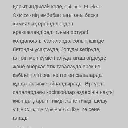
Қорытындылай келе, Caluanie Muelear
Oxidize-нің әмбебаптығы оны басқа
химиялық ерітінділерден
ерекшелендіреді. Оның әртүрлі
қолданбалы салаларда, соның ішінде
бетонды ұсақтауда, бояуды кетіруде,
алтын мен күмісті алуда, ағаш өңдеуде
және өнеркәсіптік тазалауда ерекше
қабілеттілігі оны көптеген салаларда
құнды активке айналдырады. Әртүрлі
салалардағы кәсіпқойлар өздерінің нақты
қиындықтарын тиімді және тиімді шешу
үшін Caluanie Muelear Oxidize-ге сене
алады.