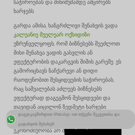
საჭიროებას და მინიმუმამდე ამცირებს
ພາສາລາວ
ხარჯებს.
Bahasa Melayu
გარდა ამისა, ხანგრძლივი შენახვის ვადა
ភាសាខ្មែរ
კალუანიე მუელეარ ოქსიდიზი
Русский
უზრუნველყოფს, რომ ბიზნესებს შეეძლოთ
한국어
მისი შენახვა ვადის გასვლის ან
Қазақ тілі
ეფექტურობის დაკარგვის შიშის გარეშე. ეს
日本語
გამორიცხავს ნაჩქარევი ან დიდი
Deutsch (Sie)
რაოდენობით შესყიდვების საჭიროებას,
O‘zbekcha
რაც საშუალებას აძლევს ბიზნესებს
Tiếng Việt
ეფექტურად დაგეგმონ შესყიდვები და
თავიდან აიცილონ ზედმეტი ხარჯები.
简体中文
დაგვიკავშირდით WhatsApp-ით თქვენი შეკვეთისა და
English
გარდა ამისა, Caluanie Muelear Oxidize-ის
გადახდის შესახებ!
ქართული
ეკონომიურობა არ შემოიფარგლება