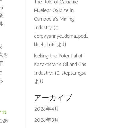
The Role of Caluanie
お
Muelear Oxidize in
業
Cambodia’s Mining
性
Industry
に
derevyannye_doma_pod_
kluch_lmPi
より
そ
点を
locking the Potential of
牢
Kazakhstan’s Oil and Gas
と
Industry:
に
steps_mgsa
ら
より
アーカイブ
2026年4月
メーカ
2026年3月
であ