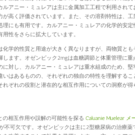
カルアニー・ミュレアは主に金属加工工程で利用されて
力が高く評価されています。また、その溶剤特性は、工
処理にも有用です。カルアニー・ミュレアの化学的安定
有用性をさらに拡大しています。
は化学的性質と用途が大きく異なりますが、両物質とも
揮します。オゼンピック2mgは血糖調節と体重管理に重
のに対し、カルアニー・ミュレアは重水組成のため、堅
違いはあるものの、それぞれの独自の特性を理解するこ
それぞれの役割と潜在的な相互作用についての洞察が得
質との相互作用や誤解の可能性を探る
Caluanie Muelear 
が不可欠です。オゼンピックは主に2型糖尿病の治療薬