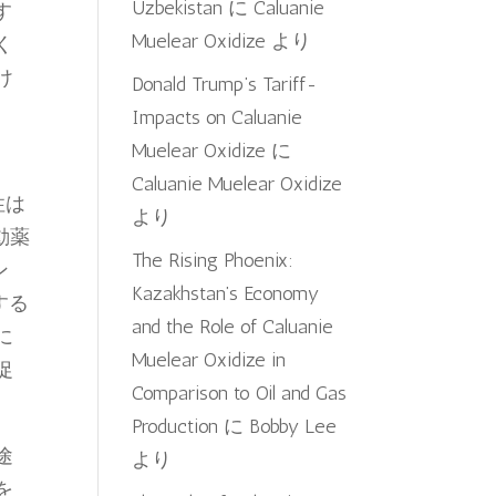
Uzbekistan
に
Caluanie
す
Muelear Oxidize
より
く
け
Donald Trump’s Tariff-
Impacts on Caluanie
Muelear Oxidize
に
Caluanie Muelear Oxidize
性は
より
動薬
The Rising Phoenix:
ン
Kazakhstan’s Economy
する
and the Role of Caluanie
に
Muelear Oxidize in
促
Comparison to Oil and Gas
Production
に
Bobby Lee
途
より
を