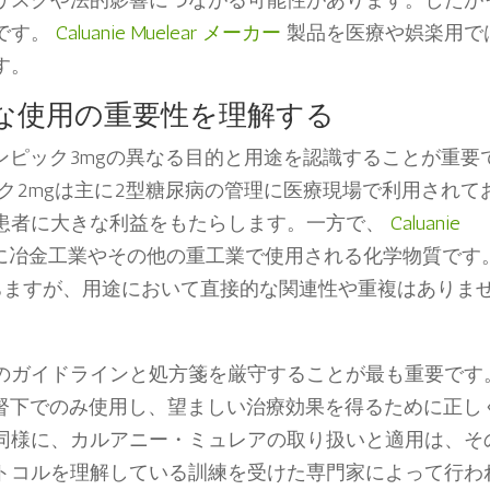
リスクや法的影響につながる可能性があります。したが
です。
Caluanie Muelear メーカー
製品を医療や娯楽用で
す。
な使用の重要性を理解する
ンピック3mgの異なる目的と用途を認識することが重要
ク2mgは主に2型糖尿病の管理に医療現場で利用されて
患者に大きな利益をもたらします。一方で、
Caluanie
に冶金工業やその他の重工業で使用される化学物質です
ちますが、用途において直接的な関連性や重複はありま
のガイドラインと処方箋を厳守することが最も重要です
監督下でのみ使用し、望ましい治療効果を得るために正し
同様に、カルアニー・ミュレアの取り扱いと適用は、そ
トコルを理解している訓練を受けた専門家によって行わ