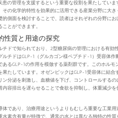
性疾患の管理を支援するという重要な役割を果たしていま
、その化学的特性を効果的に活用できる産業分野に大き
礎的側面を検討することで、読者はそれぞれの分野にお
ることができます。
的性質と用途の探究
ルチドで知られており、2型糖尿病の管理における有効
ルチドはGLP-1（グルカゴン様ペプチド-1）受容体作
あるGLP-1の作用を模倣する薬剤群です。このホルモ
果たしています。オゼンピックはGLP-1受容体に結合
リン分泌を刺激し、血糖値を下げ、コントロールするの
胃内容排出を遅らせることで食欲を抑制し、体重減少を
。
導体であり、治療用途というよりもむしろ重要な工業用
重水素含有量が特徴で、通常の水とは異なる独特の性質