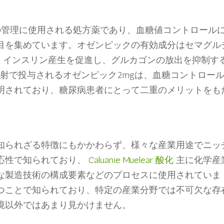
病の管理に使用される処方薬であり、血糖値コントロール
目を集めています。オゼンピックの有効成分はセマグル
し、インスリン産生を促進し、グルカゴンの放出を抑制す
射で投与されるオゼンピック2mgは、血糖コントロー
明されており、糖尿病患者にとって二重のメリットをも
知られざる特徴にもかかわらず、様々な産業用途でニッ
応性で知られており、
Caluanie Muelear 酸化
主に化学産
な製造技術の構成要素などのプロセスに使用されていま
つことで知られており、特定の産業分野では不可欠な存
境以外ではあまり見かけません。