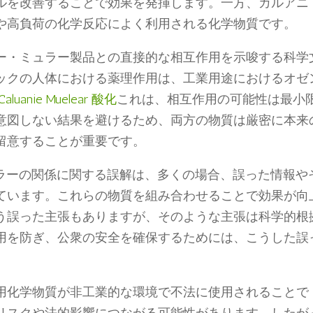
ルを改善することで効果を発揮します。一方、カルアニ
や高負荷の化学反応によく利用される化学物質です。
ー・ミュラー製品との直接的な相互作用を示唆する科学
ックの人体における薬理作用は、工業用途におけるオゼ
Caluanie Muelear 酸化
これは、相互作用の可能性は最小
意図しない結果を避けるため、両方の物質は厳密に本来
留意することが重要です。
ュラーの関係に関する誤解は、多くの場合、誤った情報や
ています。これらの物質を組み合わせることで効果が向
う誤った主張もありますが、そのような主張は科学的根
用を防ぎ、公衆の安全を確保するためには、こうした誤
用化学物質が非工業的な環境で不法に使用されることで