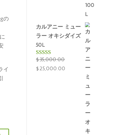
gの
カルアニー ミュー
ラー オキシダイズ
に
50L
安
$
35,000.00
5段階中
5.00
の評価
元
現
$
25,000.00
ライ
の
在
引
価
の
格
価
は
格
$35,000.00
は
で
$25,000.00
し
で