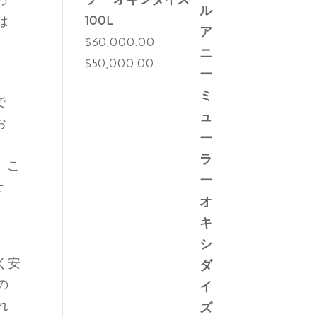
っ
100L
は
$
60,000.00
元
現
$
50,000.00
の
在
で
価
の
お
格
価
は
格
。こ
$60,000.00
は
せ
で
$50,000.00
し
で
た。
す。
。
く安
の
れ