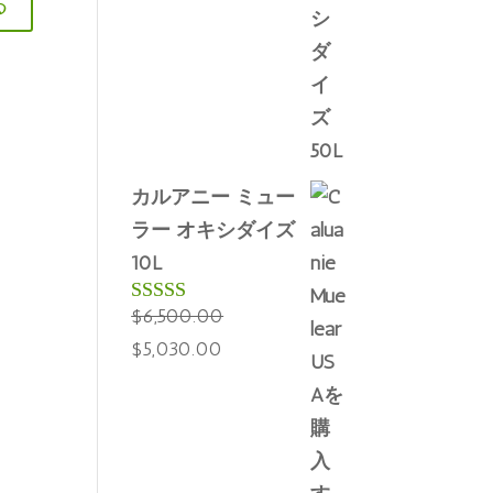
る
た。
す。
カルアニー ミュー
ラー オキシダイズ
10L
$
6,500.00
5段階中
4.60
の評価
元
現
$
5,030.00
の
在
価
の
格
価
は
格