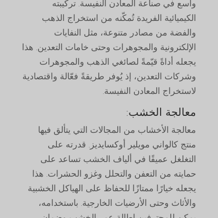
واسع في صناعة المعادن النفيسة. تركيبته
الكيميائية الفريدة تُمكّنه من استخراج الذهب
والفضة من مصادر متنوعة، مثل النفايات
الإلكترونية والمجوهرات وحتى خامات التعدين. هذا
يجعله أداةً قيّمةً لصائغي الذهب والمجوهرات
وشركات التعدين، إذ يُوفر طريقةً فعّالة واقتصادية
لاستخراج المعادن النفيسة.
معالجة الخشب:
معالجة الأخشاب من المجالات التي يتألق فيها
منتج كالواني مويلير أوكسايديز. قدرته على
التغلغل عميقًا في ألياف الخشب تساعد على
حمايته من التعفن والتحلل وغزو الحشرات. هذا
يجعله خيارًا ممتازًا للحفاظ على الهياكل الخشبية
والأثاث وحتى الأرضيات الخارجية. باستخدامه،
يمكن للمحترفين إطالة عمر الخشب وضمان