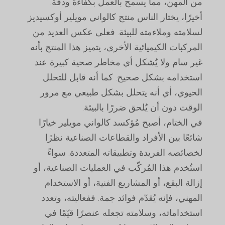
من المهن، مما يسمح بالعمل بكفاءة ودقة.
أخيرًا، يختار الناس منتج كالواني مويلير أوكسيديز
لسلامته وملاءمته للبيئة. فعلى عكس العديد من
المركبات الكيميائية الأخرى، يتميز هذا المنتج بأنه
غير سام ولا يُشكل أي مخاطر صحية كبيرة عند
استخدامه بشكل صحيح. كما أنه قابل للتحلل
الحيوي، أي أنه يتحلل بشكل طبيعي مع مرور
الوقت دون أن يُلحق ضررًا بالبيئة.
في الختام، أصبح مُؤكسد كالواني مويلير خيارًا
شائعًا بين الأفراد والقطاعات الصناعية نظرًا
لخصائصه الفريدة وتطبيقاته المتعددة. سواءً
استُخدم هذا المُركّب في العمليات الصناعية، أو
إزالة البقع، أو المشاريع الفنية، أو الاستخدام
المهني، فإنه يُقدّم فوائد جمة. ففعاليته، وتعدد
استخداماته، وسلامته تجعله عنصرًا قيّمًا في