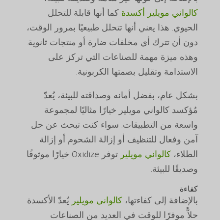
كالواني مويلير أكسدة
كما أنها قابلة للتحلل
الحيوي. هذا يعني أنها تتحلل طبيعيًا بمرور الوقت،
دون أن تترك أي مخلفات ضارة أو منتجات ثانوية.
وهذه ميزة مهمة للصناعات التي تركز على
الاستدامة وتقليل بصمتها الكربونية.
بشكل عام، بفضل أمانه وصداقته للبيئة، يُعدّ
مُؤكسد كالواني مويلير خيارًا مثاليًا لمجموعة
واسعة من التطبيقات. سواء كنت تبحث عن حل
آمن وفعال للتنظيف أو إزالة الشحوم أو إزالة
الطلاء،
كالواني مويلير
توفر Oxidize خيارًا موثوقًا
وصديقًا للبيئة.
كفاءة
بالإضافة إلى كفاءتها،
كالواني مويلير
يُعدّ الأكسدة
حلاًّ موفرًا للوقت في العديد من الصناعات