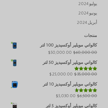
يوليو 2024
يونيو 2024
أبريل 2024
منتجات
كالواني مويلير أوكسيديز 100 لتر
Português do Brasil
السعر
السعر
$
50,000.00
$
60,000.00
Azərbaycan dili
الأصلي
الحالي
كالواني مويلير أوكسيديز 50 لتر
هو:
هو:
Türkçe
$60,000.00.
السعر
$50,000.00.
السعر
$
25,000.00
$
35,000.00
ພາສາລາວ
تم التقييم
5.00
من 5
الأصلي
الحالي
Bahasa Melayu
كالواني مويلير أوكسيديز 10 لتر
هو:
هو:
ភាសាខ្មែរ
$35,000.00.
السعر
$25,000.00.
السعر
$
5,030.00
$
6,500.00
تم التقييم
Русский
4.60
من 5
الأصلي
الحالي
كالواني مويلير أوكسيديز 5 لتر
한국어