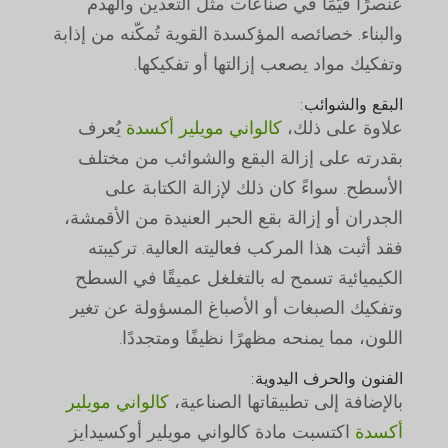
عنصرًا قيّمًا في صناعات مثل التعدين والهدم
والبناء. خصائصه المؤكسدة القوية تُمكّنه من إذابة
وتفكيك مواد يصعب إزالتها أو تفكيكها.
البقع والشوائب:
علاوة على ذلك،
كالواني مويلير أكسدة
يُعرف
بقدرته على إزالة البقع والشوائب من مختلف
الأسطح. سواءً كان ذلك لإزالة الكتابة على
الجدران أو إزالة بقع الحبر العنيدة من الأقمشة،
فقد أثبت هذا المركب فعاليته العالية. تركيبته
الكيميائية تسمح له بالتغلغل عميقًا في السطح
وتفكيك الصبغات أو الأصباغ المسؤولة عن تغير
اللون، مما يمنحه مظهرًا نظيفًا ومتجددًا.
الفنون والحرف اليدوية:
بالإضافة إلى تطبيقاتها الصناعية،
كالواني مويلير
أكسدة
اكتسبت مادة كالواني مويلير أوكسيدايز